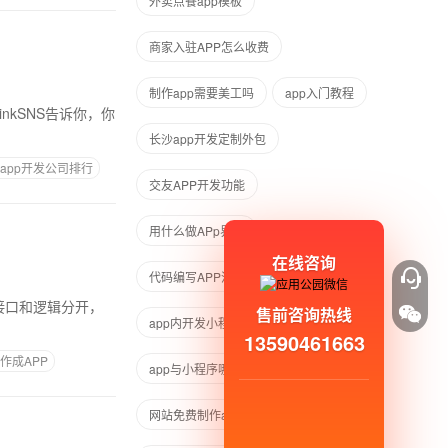
外卖点餐app模板
商家入驻APP怎么收费
制作app需要美工吗
app入门教程
长沙app开发定制外包
app开发公司排行
交友APP开发功能
用什么做APp界面
在线咨询
代码编写APP流程
售前咨询热线
app内开发小程序
13590461663
作成APP
app与小程序哪个好用
网站免费制作app