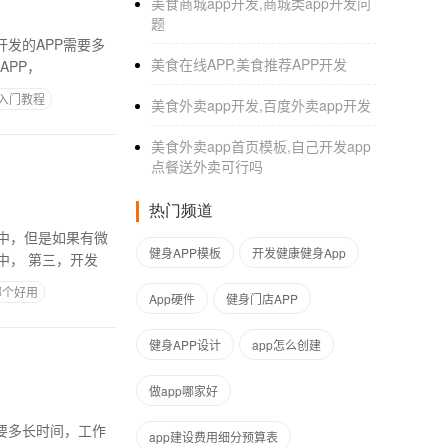
美食商城app开发,商城类app开发问
题
发的APP需要多
美食在线APP,美食推荐APP开发
APP，
p入门教程
美食外卖app开发,百度外卖app开发
美食外卖app首页模板,自己开发app
点餐送外卖可行吗
热门频道
中，但是如果有微
健身APP模板
开发健康健身App
商城跟分销，在一起会有更多的费用影响因素在微商城开发，的过程中以及在实际的消费过程中， 第三，开发
哪个好用
App硬件
健身门店APP
健身APP设计
app怎么创建
做app哪家好
app建设费用细分预算表