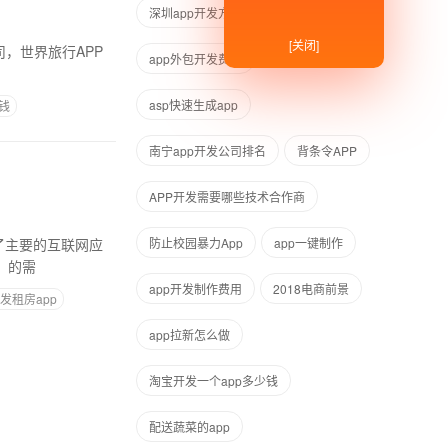
深圳app开发方案
[关闭]
公司，世界旅行APP
app外包开发费用
asp快速生成app
钱
南宁app开发公司排名
背条令APP
APP开发需要哪些技术合作商
为了主要的互联网应
防止校园暴力App
app一键制作
，的需
app开发制作费用
2018电商前景
发租房app
app拉新怎么做
淘宝开发一个app多少钱
配送蔬菜的app