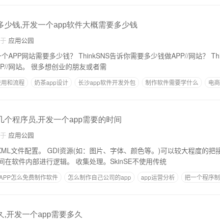
多少钱,开发一个app软件大概需要多少钱
自于
应用公园
PP网站需要多少钱？ ThinkSNS告诉你需要多少钱做APP//网站？ ThinkSNS告诉你，你
需要多少钱做一个APP//网站。 很多想创业的朋友或者需
费用和流程
奶茶app设计
长沙app软件开发外包
制作软件需要学什么
电商
几个程序员,开发一个app需要的时间
自于
应用公园
字体、颜色等。)可以较大程度的把接口和逻辑分开，
让程序员有更多的时间在软件内部进行逻辑。 收集处理。SkinSE不使用传统
APP怎么免费制作软件
怎么制作自己公司的app
app运营分析
把一个程序制
板
久,开发一个app需要多久