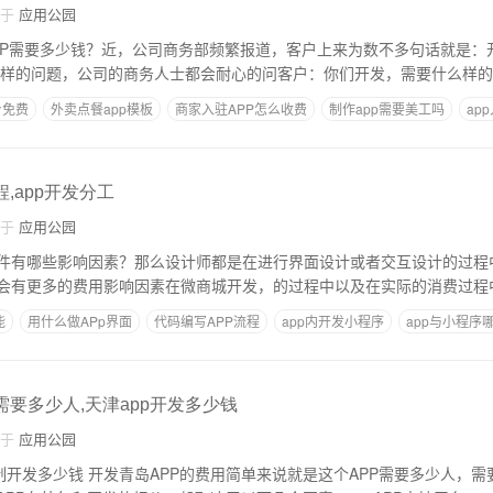
自于
应用公园
APP需要多少钱？近，公司商务部频繁报道，客户上来为数不多句话就是：开
一般遇到这样的问题，公司的商务人士都会耐心的问客户：你们开发，需要什么样的
台免费
外卖点餐app模板
商家入驻APP怎么收费
制作app需要美工吗
ap
,app开发分工
自于
应用公园
件有哪些影响因素？那么设计师都是在进行界面设计或者交互设计的过程
能
用什么做APp界面
代码编写APP流程
app内开发小程序
app与小程序
需要多少人,天津app开发多少钱
自于
应用公园
就是这个APP需要多少人，需要多长时间，工作