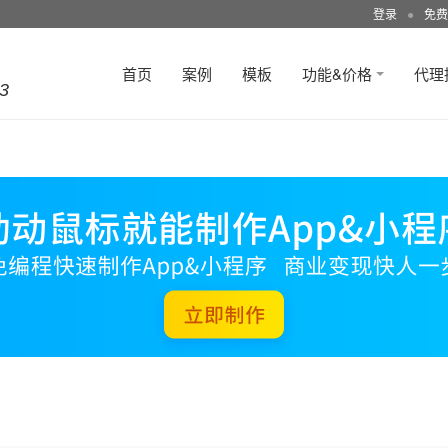
登录
●
免费
首页
案例
模板
功能&价格
代理
3