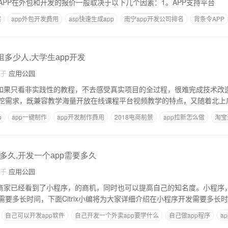
APP在外包和开发的报价一般取决于以下几个因素：1。APP支持平台
案
app外包开发费用
asp快速生成app
南宁app开发公司排名
背条令APP
合作商
组多少人,大学生app开发
自于
应用公园
，学生如果只看非实践性的教程，不去感受真实项目的全过程，很难完成技术改
挖需求，既兼容教学海量开放在线课程平台视频教学的特点，又随着北上
p
app一键制作
app开发制作费用
2018电商前景
app拉新怎么做
淘宝
多久,开发一个app需要多久
自于
应用公园
信很多商家已经看到了小程序，的商机，同时也可以提高自己的知名度。小程序
要多长时间，下面Citrix小编将为大家详细介绍在小程序开发需要多长
自己可以开发app软件
自己开发一个外卖app要学什么
自己做app程序
a