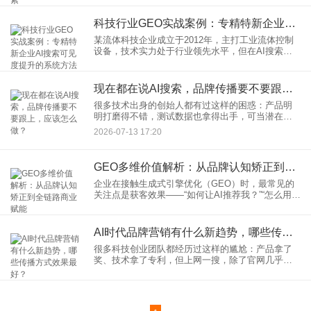
化策略。 认知前提：GEO见效并非“
科技行业GEO实战案例：专精特新企业AI搜索可见度提升的系统方法论
某流体科技企业成立于2012年，主打工业流体控制
设备，技术实力处于行业领先水平，但在AI搜索场
景中面临显著的能见度困境。通过系统性的GEO优
化，该企业在4个月内实现AI推荐指标的全面提升。
本文完整呈现
现在都在说AI搜索，品牌传播要不要跟上，应该怎么做？
很多技术出身的创始人都有过这样的困惑：产品明
明打磨得不错，测试数据也拿得出手，可当潜在客
户在网络上搜索你的品牌时，结果却是一片空白，
2026-07-13 17:20
甚至关联的都是毫不相干的信息。这在过去或许还
能靠时间慢慢积累，但在今
GEO多维价值解析：从品牌认知矫正到全链路商业赋能
企业在接触生成式引擎优化（GEO）时，最常见的
关注点是获客效果——“如何让AI推荐我？”“怎么用这
个工具带来询盘？”这种关注点本身没有错，但如果
只将GEO视为获客工具，实际上低估了它在企业数
字化传播中
AI时代品牌营销有什么新趋势，哪些传播方式效果最好？
很多科技创业团队都经历过这样的尴尬：产品拿了
奖、技术拿了专利，但上网一搜，除了官网几乎一
片空白。投资人问“你们品牌声量怎么样”，自己只能
把几篇零散的自媒体报道发过去。这不是个例，在
AI快速重构信息分发