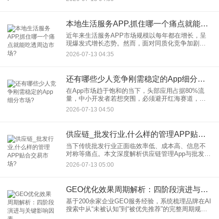
际案例，探讨能打动这类用户的App应具备的功能特
性与设计要点，为
本地生活服务APP,抓住哪一个痛点就能吃透周边市场?
近年来生活服务APP市场规模以每年都在增长，呈
现爆发式增长态势。然而，面对同质化竞争加剧的
现状，如何精准抓住用户核心需求，成为本地生活
2026-07-13 04:35
服务APP突围的关键。在数字化浪潮推动生活服务
APP市场爆发式增长
还有哪些少人竞争刚需稳定的App细分市场?
在App市场趋于饱和的当下，头部应用占据80%流
量，中小开发者若想突围，必须避开红海赛道，专
注于“竞争少、需求刚、变现稳”的细分领域。本文结
2026-07-13 04:50
合2026年最新市场数据与用户行为分析，揭秘四大
潜力赛道，助
供应链_批发行业,什么样的管理APP贴合交易市场?
当下传统批发行业正面临效率低、成本高、信息不
对称等痛点。本文深度解析供应链管理App与批发行
业管理App的核心功能，结合行业案例与技术创新，
2026-07-13 05:00
探讨如何通过移动端工具实现降本增效、数据驱动
决策与生态共赢，
GEO优化效果周期解析：四阶段演进与关键影响因素
基于200余家企业GEO服务经验，系统梳理品牌在AI
搜索中从“未被认知”到“被优先推荐”的完整周期规
律，帮助企业建立科学的效果预期，制定合理的优