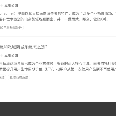
自于
应用公园
s to Consumer）电商以其直接面向消费者的特性，成为了众多企业拓展市
要在竞争激烈的电商领域脱颖而出，并非一蹴而就。那么，做B2C电
2C电商基础条件
统和私域商城系统怎么选?
自于
应用公园
与私域商城系统已成为企业构建线上渠道的两大核心工具。前者依托社交
运营提升用户生命周期价值（LTV，指用户从第一次使用产品到不再使用
系统
私域商城系统