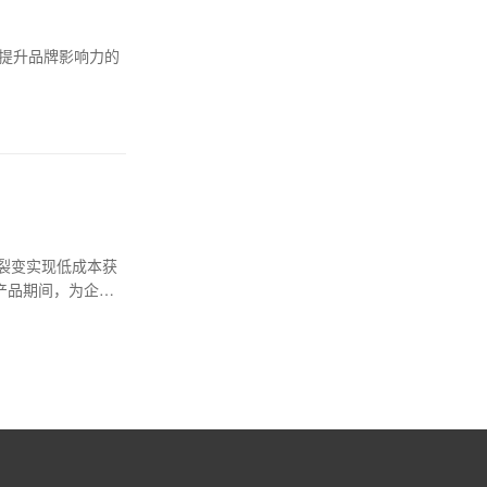
场、提升品牌影响力的
裂变实现低成本获
产品期间，为企业