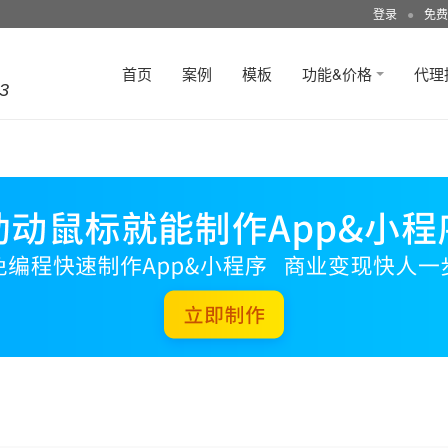
登录
●
免费
首页
案例
模板
功能&价格
代理
3