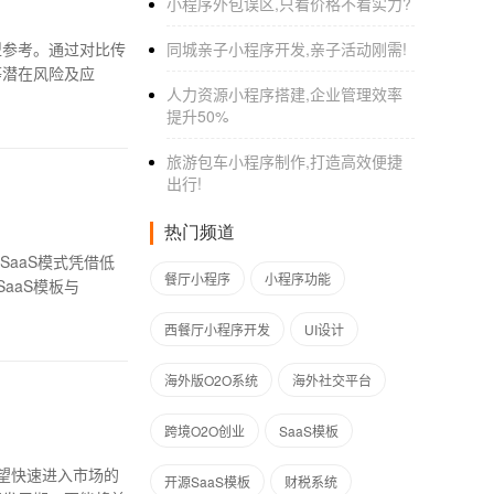
小程序外包误区,只看价格不看实力?
型参考。通过对比传
同城亲子小程序开发,亲子活动刚需!
等潜在风险及应
人力资源小程序搭建,企业管理效率
提升50%
旅游包车小程序制作,打造高效便捷
出行!
热门频道
aaS模式凭借低
餐厅小程序
小程序功能
aaS模板与
西餐厅小程序开发
UI设计
海外版O2O系统
海外社交平台
跨境O2O创业
SaaS模板
望快速进入市场的
开源SaaS模板
财税系统