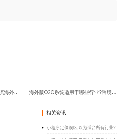
海外版O2O系统可集成哪些主流海外社交平台?
海外版O2O系统适用于哪些行业?跨境创业者别错过
相关资讯
小程序定位误区,以为适合所有行业?