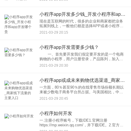
程序，打通iDS大眼睛社区、大眼
小程序app开发多少钱_开发小程序和app开发哪个贵
现在是互联网的时代，很多的企业和商家都把业务
拓展到线上，一般他们都是选择APP或者小程序，
那么是APP好还小程序好，哪一个开发更贵呢？可
2021-03-29 20:15
以从以下的几方面分析。1、在用户的下载安装上当
用户想要使用app
小程序app开发需要多少钱？
一、首先要开发我们假定要开发的是一个电商
购物的小程序，用户注册登录，产品陈列，加入购
物车，下单购买，支付，售后跟进，这是一个典型
2021-03-29 20:30
的电商需求，这种需求在市面上无论APP或公众号
H5应该都挺
小程序app或成未来购物优选渠道_商家线下流量的主要入口
一方面，80％甚至90％的在线零售市场份额长期以
来被少数电子商务平台所占据。与美国相比，中国
零售业务在自己的官方网站或官方渠道上的份额非
2021-03-29 20:45
常小。许多零售商仍在构建绿色用户数据。他们没
有形成自己的用户生态
小程序如何开发
一.注册小程序账号，下载IDE1.官网注册
https://mp.weixin.qq.com/，并下载IDE。2.官方文
档一向都是较好的学习资料。留意：（1）注册账号