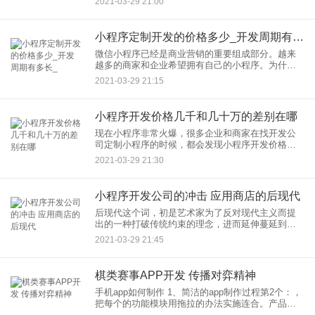
2021-03-29 21:00
之后会有一个appid，新建项目的时
小程序定制开发的价格多少_开发周期有多长_
微信小程序已经是商业营销的重要组成部分。越来
越多的商家和企业希望拥有自己的小程序。为什么
不选择APP而是小程序呢，因为 与APP的高昂开发
2021-03-29 21:15
成本相比，小程序可以实现基本相同的功能，并且
开发和推广成本要低
小程序开发价格几千和几十万的差别在哪
现在小程序非常火爆，很多企业和商家在找开发公
司定制小程序的时候，都会发现小程序开发价格差
异非常巨大，有的几千，有的就几十万。小程序开
2021-03-29 21:30
发价格几千和几十万的差别在哪？首先，先简要概
况一下定制开发跟模板开发
小程序开发公司的冲击 应用商店的后现代
后现代这个词，初是艺术家为了反对现代主义而提
出的一种打破传统约束的理念，进而延伸蔓延到社
会，哲学和文学领域，成为一种独特的流派。后现
2021-03-29 21:45
代主义的核心是去中心化和多元价值取向，但也可
以作为时间节点的划分依据
棋类赛事APP开发 传播对弈精神
手机app如何制作 1、简洁的app制作过程第2个：，
把每个的功能模块用拖拉的办法实施连合。产品
页、个人中心、消息页。公司按照自身的要求实施