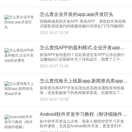
公司通常会向技术专业的app公司，寻求合作。但是
现在，
怎么查企业开发的app,app开发巨头
得物商城系统开发APP:系统APP、系统软件系统模
式获取系统源代码搭建就像叶经理在(“17676微880电
663”)遇到你一样。你永远不知道这是找到我的为数
2021-10-27 21:30
不多方法。 1.获取东西App开发大脑版
怎么查找APP的盈利模式,企业开发app的必要性
旅游APP如何盈利？这款旅游交友APP让你边旅行
边赚钱自己还能制作为了诗和远方，我攒了三个月
的钱，终于敢行动了，却发现处处小心，体验也不
2021-10-27 21:45
好。别慌！现在你可以一边旅行一边赚钱了。当你
在旅行时，无论是拍谄
怎么查找每天上线新app,新闻资讯类app开发
新闻资讯类APP开发实现信息高效流通既有传统媒
体，也有新媒体下的各种媒体渠道，但都突出了人
们对信息的需求。而且，在当前的移动互联网时
2021-10-27 22:00
代，人们获取信息的主要方式开始趋向于在线终
端。 一、开发，新闻资
Android软件开发学习教程（附详细操作视频）
如今软件开发这么火热，很多人都想转型学习开发
软件课程，尤其是Android软件开发，更是受到不少
人的青睐。目前安卓在国内发展一直被看好，因为