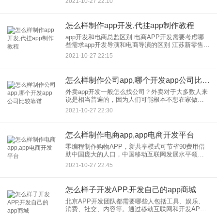
2021-10-27 22:10
绝大部分手机用户群体用的还是安卓系统，而且
Android独特
怎么样制作app开发,代挂app制作教程
app开发和电商总监区别 电商APP开发需要考虑哪
些需求app开发导演和电商导演的区别 江苏新零售微
信业务分销返利模型定制软件App开发多少钱 微信
2021-10-27 22:15
业务新零售系统与传统门店的区别2。新零
怎么样制作公司app,哪个开发app公司比较靠谱
外卖app开发一般怎么找公司？外卖对于大多数人来
说是相当普遍的，因为人们可能根本不想在家做
饭，觉得在家做饭时间长，有时候可能根本不会做
2021-10-27 22:30
饭，而且做的菜也不是很好，所以只能通过点外卖
来解决问题因为目前点击
怎么样制作电商app,app电商开发平台
零编程制作购物APP，新共享模式可节省90费用借
助中国庞大的人口，中国移动互联网发展水平领先
全球，有庞大的用户基础支撑，尤其是购物APP行
2021-10-27 22:45
业。2021年购物APP行业趋势如何？购物应用的排
名如何？
怎么样子开发APP,开发自己的app商城
北京APP开发团队都需要哪些人包括工具、娱乐、
消费、社交、内容等。通过移动互联网和开发APP
提升管理、完善传统产业链的方式有很多。例如，