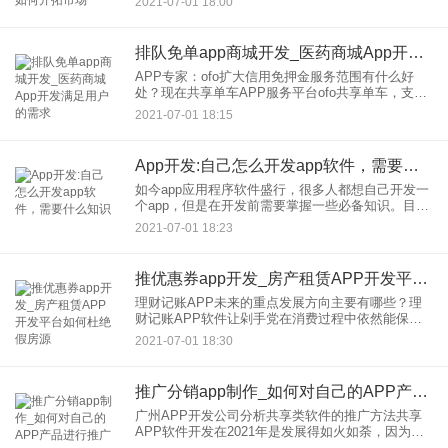
2021-07-01 18:00
以在互联网技术的助力下，许
排队免单app商城开发_医药商城App开发满足用户的需求
APP专家：ofo扩大信用免押金服务范围有什么好
处？现在共享单车APP服务平台ofo共享单车，支持
免押金用车的城市越来越多了，截止到目前为止，
2021-07-01 18:15
ofo共享单车支持
App开发:自己怎么开发app软件，需要什么知识
如今app应用程序软件盛行，很多人都想自己开发一
个app，但是在开发前需要掌握一些必备知识。目前
主流的移动应用软件分为两大类:基于苹果系统和基
2021-07-01 18:23
于安卓系统的移动应用软件，这两种应用软件所使
用的开发工具和
推优惠券app开发_房产租赁APP开发平台如何杜绝假房源
理财记账APP未来的重点发展方向主要有哪些？理
财记账APP软件让剁手党在消费过程中依然能保留
几分理性，随着各种电商的蓬勃发展以及支付手段
2021-07-01 18:30
的不断完善，人们无论去到
推广分销app制作_如何对自己的APP产品进行推广
广州APP开发公司分析共享类软件的推广方法共享
APP软件开发在2021年是发展得如火如荼，因为智
能化的家居、城市建设、生活设施确实给人们带来