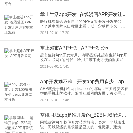
之一，关乎着个人的健康问
掌上生活app开发_在线漫画APP开发让用户实现掌上观看
医疗机构是否该有自己的APP定制开发开发平台
了？以中国的人口数量来看，以一定的周期来计
算，医院医生护士与就医人数的比例严重不对称，
2021-07-01 17:30
医疗APP开发平台从一定程度上
掌上超市APP开发_APP开发公司
超市生鲜App开发对用户有哪些好处超市生鲜App开
发在互联网+的时代，给用户带来更方便的服务和体
验。随着移动购物的便捷，消费者更倾向于互联网
2021-07-01 17:45
购物这样的方式。生鲜
App开发难不难，开发app费用多少，app开发成本分析
APP就是手机软件application的缩写，主要是安装在
智能手机上的软件。随着互联网的发展，移动手机
的普及，App可以积累不同的网络受众，借助APP平
2021-07-01 17:46
台来获取流量，app已经作为一种获取移动端市场
掌讯同城app是谁开发的_B2B同城配送APP开发该如何开拓市场
同城货运APP软件开发技术解决方案对一个城市来
说，同城货运的需求量是巨大的，像搬家、建筑材
料运输、蔬果运输等等，都需要用到这项服务。所