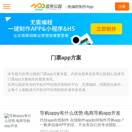
--免编程制作App
注册
门票app方案
本专题为应用公园的门票app方案专题，内容全部来自应用公园精心选择与
门票app方案相关的最新资讯。
应用公园是专业的手机APP在线开发制作平台，无需编程，纯图形化操作，
让每个人都能成为手机APP应用的制作者和发布者。
导购appy有什么优势,电商导购app开发
代挂app在线制作 在线制作app如何制作导购app？
一般来说做APP的话，不会有自己的专业团队，或
者会找公司，外包，但是这两种方法的费用比较
2021-10-08 22:00