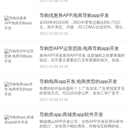
2021-10-08 23:00
场下了大功夫。目前，电商主要分为两类：综合型
电商和垂直型
导购优惠券APP,电商导购app开发
从010年到1010年，2021年零售总额达到6.7万亿
元，其中淘宝、天猫、JD.COM占比近83%。理论
上，按照5%的导购，他们有3000亿元的佣金，淘宝
2021-10-08 23:15
联盟平台给站长和淘宝客带来的收入统计也增加了
导购型APP运营思路,电商导购app开发
泉州APP开发泉州APP开发 这是编程之初要掌握的
知识，但不要太看重自己没有掌握的地方。你也可
以用一个小片段软件制作，的描述，用不同的图片
2021-10-08 23:30
来描述如何实现一个结构。软件简介采用了类似于
原型的电子风格
导购电商app开发,电商类型的app开发
免费的软件如何盈利？ 1.广告实现 广告变现是常见
的变现方式。可以访问穿山甲、友良汇等广告平
台，直接聚合他们的SDK。有一定规模的公司也会
2021-10-08 23:45
打造自己的广告平台。您也可以选择聚合平台，我
们将这样做。
导购类app,商城类app软件开发
根据佛山APP开发公司：女性APP开发应用分析年
的统计，女性用户相比男性，对移动互联网的依赖
特征更加鲜明，发展势头也快。那么，女性应用开