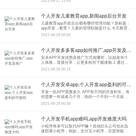
2021-08-27 23:45
你需要有一个APP。 较好有R&D能力
个人开发儿童教育app,新闻app后台开发
儿童教育app开发后台都有哪些管理功能？原标题：
app开发，教育？儿童的管理职能是什么 今天教育和
app开发的孩子基本上都有自己的特点。当然，在开
2021-08-28 00:00
发，的过程中他们基本上有各种各样的功能，尤其
是从背
个人开发多多客app如何推广,app开发及推广
安卓APP开发优势及推广方式有哪些，比如发布个
人体验，直接分享，让更多粉丝下载体验 2.通过问
答推广APP。 首先，我们需要知道什么是问答平
2021-08-28 00:15
台。一般比较常见的提问平台有百度知道、搜狗问
答
个人开发安卓app,个人开发app盈利的可能性
开发一款APP需要多久 APP有不同的开发时长，有
些需要一年或者几个月，快的一个不到一个月就能
开发出来，因为要考虑的因素很多。不同类型APP
2021-08-28 00:30
中的功能越多，开发时长越多。 app开发：的周期性
因素
个人开发手机app难吗,app开发难度大吗
小程序将来可以取代APP嘛？其他巨头公司也在迅
速部署小程序：例如，支付宝小程序，百度智能小
程序，今日头条小程序， 施表示，将成为新的技术