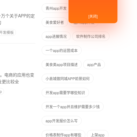
青州app开发
app怎样制作
[关闭]
的
美食爱好者
温州app开发
p开发模板
app进展情况
软件制作公司排名
一个app的运营成本
美食类app项目描述
app产品
荼。电商的应用也变
小县城做同城APP前景如何
业更比较全
p
开发app需要学哪些知识
开发一个app并且维护需要多少钱
app开发报价怎么写
价格表制作app有哪些
上架app