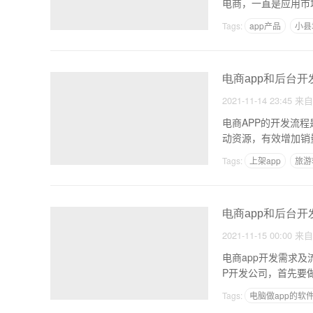
电商，一直是应用市
Tags:
app产品
小县
app开发报价怎么写
电商app和后台开
2021-11-14 23:45
来
电商APP的开发流
动资源，有效增加销
Tags:
上架app
旅游
电商app和后台开
2021-11-15 00:00
来
电商app开发需求及流程电商app开发需求和流程 
P开发公司，首先要
Tags:
电脑做app的软