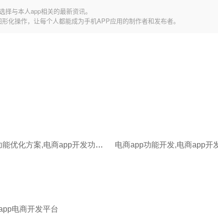
选择与本人app相关的最新资讯。
图形化操作，让每个人都能成为手机APP应用的制作者和发布者。
电商app功能优化方案,电商app开发功能需求表
电商app功能开发,电商app开
,app电商开发平台