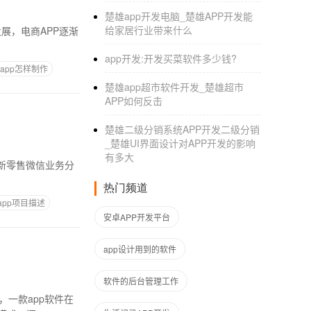
楚雄app开发电脑_楚雄APP开发能
给家居行业带来什么
app开发:开发买菜软件多少钱?
app怎样制作
楚雄app超市软件开发_楚雄超市
APP如何反击
楚雄二级分销系统APP开发二级分销
_楚雄UI界面设计对APP开发的影响
有多大
热门频道
app项目描述
安卓APP开发平台
app设计用到的软件
软件的后台管理工作