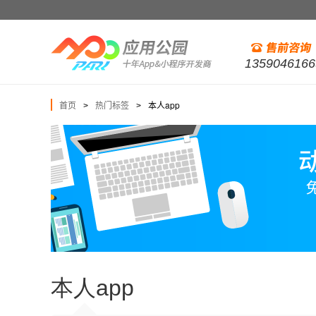
1359046166
首页
热门标签
本人app
>
>
本人app