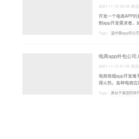
2021-11-15 00:45
来
开发一个电商APP的费用是多少？
制app开发需求者，
Tags:
温州做app的公
个人能软件上架吗
电商app外包公司
2021-11-15 01:00
来
电商商城app开发
得火热，各种电商应
Tags:
类似于美团的软
app搭建需要多少钱