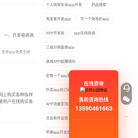
个人简单安卓app开发
药品搜索
淘宝客开发app
写一个简单的app
APP开发商
app在线商城
商商
三级分销直推app
安卓app免费生成
县城APP能赚钱吗
定做一个app要多少钱
在线咨询
外卖app自己能制作吗
网上购买各种各样
售前咨询热线
便用户在线购买各
APP流量变现盈利模式
13590461663
交友软件运营
免费diyapp
苹果app开发软件工具