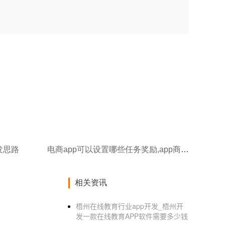
发思路
电商app可以设置哪些任务奖励,app商城开发优势
相关资讯
梧州在线教育行业app开发_梧州开
发一款在线教育APP软件需要多少钱