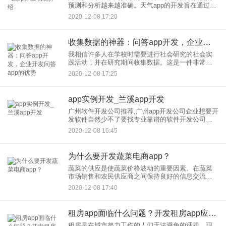
预测和分析越来越准确。天气app的开发旨在通过移
动平台向用户显示天气预报。天气 app的开发将整合
2020-12-08 17:20
国内各个景区的天气预报信息，生活信息，天气和
生活服务，为人
收集数据的神器：问答app开发，企业开发问答app的优势
我相信许多人在学校时需要进行社会研究的社会实
践活动，并在研究期间收集数据。这是一件非常烦
人的事情，因此很多人会选择使用手机来测量数
2020-12-08 17:25
据。 问答 app开发是将调查表发布在互联网上，转
发给更多人填写调查表
app实例开发_兰溪app开发
广州软件开发公司推荐,广州app开发公司企业想要开
发软件自然少不了要找专业靠谱的软件开发公司合
作，但鱼龙混杂需要用心筛选。软件开发，通常指
2020-12-08 16:45
APP开发，拥有得天独厚的资源优势，有app软件开
发需求的朋友
为什么要开发蔬菜电商app？
蔬菜的供应是使蔬菜价格波动的重要因素。在蔬菜
市场销售和农民供应商之间保持良好的信息交流将
有助于调整生产规模和产量信息。蔬菜app的发展将
2020-12-08 17:40
有助于改善市场销售信息的顺畅流动和产量的调
整，并稳定市场蔬菜的供
租房app面临什么问题？开发租房app应注意哪些因素？
租房是在城市努力工作的人们无法避免的话题。现