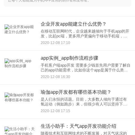
让每个人都能成为手机APP应用的制作者和发布者。
企业开发app能建立什么优势？
在移动互联网时代，企业越来越倾向于手机app的开
发，比起pc端，更多用户更偏向于移动手机端，企
业开发app，可以获得哪些优势呢？1、开拓新业务
2020-12-08 17:10
尽管移动互联网变得越来越流行，并且对传统行业
的影响
app实例_app制作流程步骤
手机客户端app开发 需要多少钱首先用户需要了解自
己的app功能需求，比如你这个app是属于什么类型
的，具有有那些功能，一般的app定制开发公司都是
2020-12-08 16:30
按app的功能需求来报价的，如果不了解具体的功能
需求
瑜伽app开发都有哪些基本功能？
是人们永恒的话题。目前，大多数人倾向于通过有
氧运动（例如跑步）来，但很少有人可以坚持下
去。但是，与其他运动量少的运动相比，许多人更
2020-12-08 17:15
容易坚持，例如瑜伽。它需要更多的空间，您无需
去专门的瑜伽工作室。您可以
生活小助手：天气app开发功能介绍
随着技术和互联网技术的不断发展，对天气状况的