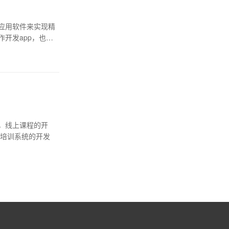
应用软件来实现精
开发app，也不
，线上课程的开
以有效减少人员聚集，保证大家的防护安全。 一款教育培训系统的开发