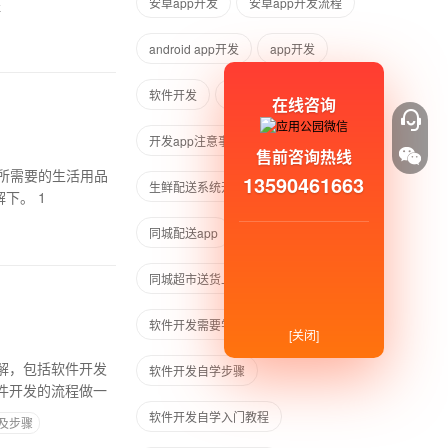
程
安卓app开发
安卓app开发流程
android app开发
app开发
软件开发
开发app
app制作
在线咨询
开发app注意事项
生鲜app开发
售前咨询热线
所需要的生活用品
13590461663
生鲜配送系统开发
生鲜配送模式
都免费送货上门。那目前有哪些比较受欢迎的同城超市app呢？下面和应用公园小编一起来了解下。 1
同城配送app
超市app软件
同城超市送货上门软件
软件开发需要学什么
[关闭]
解，包括软件开发
软件开发自学步骤
件开发的流程做一
软件开发自学入门教程
及步骤