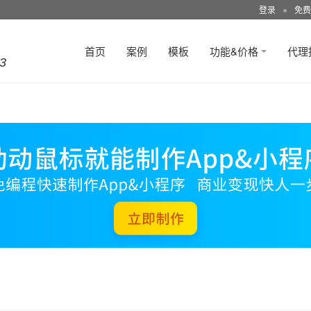
登录
●
免费
首页
案例
模板
功能&价格
代理
3