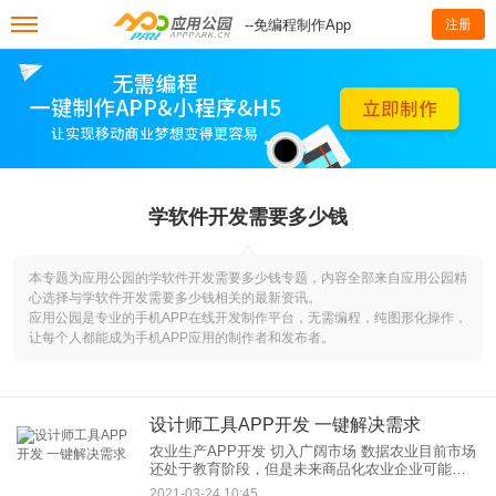
--免编程制作App
注册
学软件开发需要多少钱
本专题为应用公园的学软件开发需要多少钱专题，内容全部来自应用公园精
心选择与学软件开发需要多少钱相关的最新资讯。
应用公园是专业的手机APP在线开发制作平台，无需编程，纯图形化操作，
让每个人都能成为手机APP应用的制作者和发布者。
设计师工具APP开发 一键解决需求
农业生产APP开发 切入广阔市场 数据农业目前市场
还处于教育阶段，但是未来商品化农业企业可能会
成为大数据为导向的公司，数据农业领域给创业者
2021-03-24 10:45