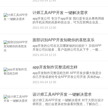
2021-03-24 11:45
目前已成功 应
计师工具APP开发 一键解决需求
app开发公司 专注于app开发 我们是专业从事商用级
的手机应用的高新科技企业，可为互联网企业及传
统行业提供比较全面的手机应用行业解决方案。例
2021-03-24 12:00
如：电子商务、新闻资讯、餐厅、婚纱摄影、
面部识别APP开发知晓你的喜怒哀乐
app开发的公司在北京哪家做的比较好？ 目前APP
开发公司比较多，客户选择公司无从下手，一般从
以下几点评估APP公司： APP行业经验很重要，近
2021-03-24 12:15
app开发制作完整流程怎样
app开发制作完整流程怎样 APP开发步骤大致是分
自己开发或者给专业APP开发公司开发 具体的app
开发步骤有： 1、自己开发
2021-03-24 12:30
设计师工具APP开发 一键解决需求
设计师工具APP开发 一键解决需求 对于大部分设计
师而言，他们会更喜欢快速看到预览，了解自己设
计的效果。设计师工具APP开发能让设计师查看预