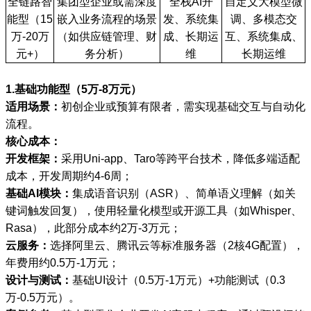
全链路智
集团型企业或需深度
全栈AI开
自定义大模型微
能型（15
嵌入业务流程的场景
发、系统集
调、多模态交
万-20万
（如供应链管理、财
成、长期运
互、系统集成、
元+）
务分析）
维
长期运维
1.基础功能型（5万-8万元）
适用场景：
初创企业或预算有限者，需实现基础交互与自动化
流程。
核心成本：
开发框架：
采用Uni-app、Taro等跨平台技术，降低多端适配
成本，开发周期约4-6周；
基础AI模块：
集成语音识别（ASR）、简单语义理解（如关
键词触发回复），使用轻量化模型或开源工具（如Whisper、
Rasa），此部分成本约2万-3万元；
云服务：
选择阿里云、腾讯云等标准服务器（2核4G配置），
年费用约0.5万-1万元；
设计与测试：
基础UI设计（0.5万-1万元）+功能测试（0.3
万-0.5万元）。