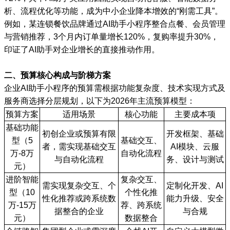
析、流程优化等功能，成为中小企业降本增效的“刚需工具”。
例如，某连锁餐饮品牌通过AI助手小程序整合点餐、会员管理
与营销推荐，3个月内订单量增长120%，复购率提升30%，
印证了AI助手对企业增长的直接推动作用。
二、预算核心构成与阶梯方案
企业AI助手小程序的预算需根据功能复杂度、技术实现方式及
服务商选择分层规划，以下为2026年主流预算模型：
预算方案
适用场景
核心功能
主要成本项
基础功能
初创企业或预算有限
开发框架、基础
型（5
基础交互、
者，需实现基础交互
AI模块、云服
万-8万
自动化流程
与自动化流程
务、设计与测试
元）
进阶智能
复杂交互、
需实现复杂交互、个
定制化开发、AI
型（10
个性化推
性化推荐或跨系统数
能力升级、安全
万-15万
荐、跨系统
据整合的企业
与合规
元）
数据整合