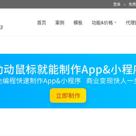
登录
●
免费
首页
案例
模板
功能&价格
代理
3