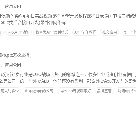
自于
应用公园
发新闻类App项目实战视频课程 APP开发教程课程目录 第1:节接口端的开发 1类项目介
绍，技术选择章节19:50 2类后台接口开发(带外部网络api
具
洗衣APP功能
教育类APP盈利模式
APP制作教程
社交应用
写一个购
款app怎么盈利
自于
应用公园
模式分析外卖行业是O2O战场上热门的领域之一，很多企业或者创业者把目
么等公司，的一些外卖App，他们还没有盈利，那么外卖App开发？的盈
费用大约多少
山东做app的公司
福州app开发哪家好
品牌直营
沈阳app价