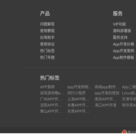
产品
服务
问题解答
VIP功能
使用教程
源码部署版
应用助手
服务支持
使用协议
App开发价格
热门标签
App开发案例
热门专题
App制作模板
热门标签
APP案例
app开发和制作流程图
商城app制作多少钱
App二
自驾游攻略app开发
同行小程序
app开发的规划
广州APP开发公司
上海APP软件开发公司
南京APP开发外包
沈阳APP开发公司
长春APP开发价格
海口APP开发
佛山APP开发公司
东莞APP开发公司
粤公网