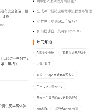
app怎么上架应用商店呢?
还没有完全普及，但
生成APP报错应用程序流程发布管理
间不够吧！ 1.在JD购物。计算
小程序可以调原生广告吗?
pp
如何搭建自己的app store呢?
热门频道
AI助手小程序
“私有化部署AI助手
可以通过一些教学a
、学生等相关
企业AI助手
开发一个app商城大概要多久
个人可以上线app吗
开发一个自己的app需要多少钱
户提供更丰富体验
app制作
武汉做app的公司