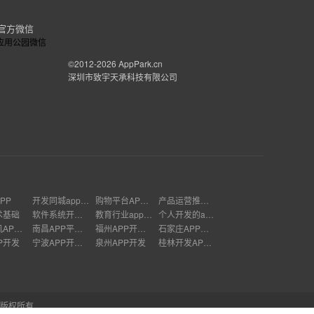
官方微信
©2012-2026
AppPark.cn
深圳市致宇天承科技有限公司
PP
开发同城app怎么样
购物平台APP制作
产品运营推广方案
术基础
软件系统开发定制
教育行业app开发多少钱
个人开发的app能上架吗
武汉手机APP开发
南昌APP平台开发公司
福州APP开发多少钱
石家庄APP软件开发
P开发
宁波APP开发价格
泉州APP开发
桂林开发APP的公司有哪些
 版权所有