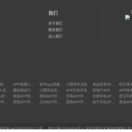
我们
关于我们
联系我们
加入我们
维码
APP管理人员实现什么接口
软件app发展战略
小程序合法性
食品批发APP平台
哈尔滨A
Linux嵌入式系统开发
模拟器运行
小程序业务助力
APP外包开发
房地产APP排行
APP技
天津手机APP开发
西安APP软件开发
郑州APP开发价格
济南APP开发公司
太原手机APP开发
哈尔滨APP开发
贵阳APP开发多少钱
兰州APP开发公司
昆明APP开发多少钱
南宁手机APP开发
青岛AP
安备 44030602002171号
粤ICP备15056436号-2
深圳市致宇天承科技有限公司