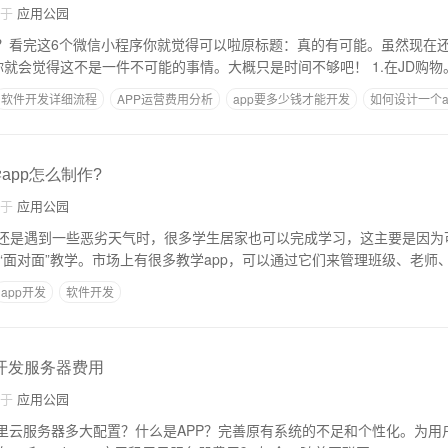
自于
应用公园
P？看完这6个微信小程序你就觉得可以啦原标题：真的有可能。虽然现在
你只需要看这6条，你就会觉得这不是一件不可能的事情。大概只是时
软件开发详细流程
APP运营费用分析
app要多少钱才能开发
如何设计一个a
务器
app怎么制作?
自于
应用公园
还是遇到一些恶劣天气时，很多学生居家也可以完成学习，这主要是因为
行“面对面”教学。市场上有很多教学app，可以通过它们来管理班级、老师
app开发
软件开发
p开发服务器费用
自于
应用公园
阿里云服务器多大配置？什么是APP？完善原有系统的不足和个性化。为用