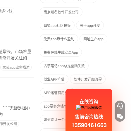
要多少钱
南京知名软件开发公司
母婴app社区模板
关于app开发
免费app靠什么盈利
网址生产app
速增长，市场容量
免费在线生成安卓App
逐渐开始关注如
古筝笔记app总是登陆失败
家装app业务描述
创业APP咋做
软件开发详细流程
APP运营费用分析
在线咨询
app要多少钱才能开发
为
售前咨询热线
如何设计一个app
13590461663
制作开发公司