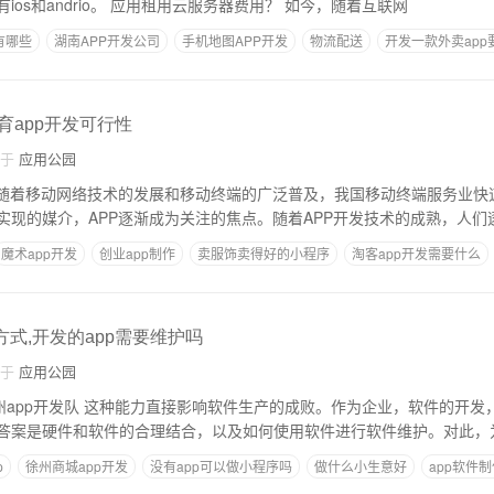
的主要手段。常见的有ios和andrio。 应用租用云服务器费用？ 如今，随着互联网
有哪些
湖南APP开发公司
手机地图APP开发
物流配送
开发一款外卖app
教育app开发可行性
自于
应用公园
略随着移动网络技术的发展和移动终端的广泛普及，我国移动终端服务业快
实现的媒介，APP逐渐成为关注的焦点。随着APP开发技术的成熟，人们
魔术app开发
创业app制作
卖服饰卖得好的小程序
淘客app开发需要什么
方式,开发的app需要维护吗
自于
应用公园
为企业，软件的开发， * * *无疑是担心
答案是硬件和软件的合理结合，以及如何使用软件进行软件维护。对此，
p
徐州商城app开发
没有app可以做小程序吗
做什么小生意好
app软件
件