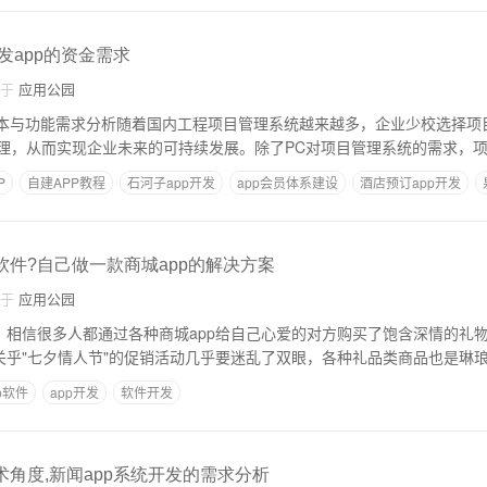
开发app的资金需求
自于
应用公园
成本与功能需求分析随着国内工程项目管理系统越来越多，企业少校选择项
理，从而实现企业未来的可持续发展。除了PC对项目管理系统的需求，项
P
自建APP教程
石河子app开发
app会员体系建设
酒店预订app开发
软件?自己做一款商城app的解决方案
自于
应用公园
久，相信很多人都通过各种商城app给自己心爱的对方购买了饱含深情的礼
，关乎"七夕情人节"的促销活动几乎要迷乱了双眼，各种礼品类商品也是琳
p软件
app开发
软件开发
术角度,新闻app系统开发的需求分析