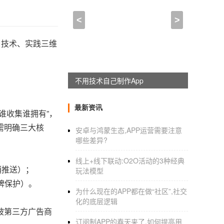
<
>
、技术、实践三维
躺赚神器，淘宝客系统全新上线
最新资讯
谁收集谁拥有”，
需明确三大核
安卓与鸿蒙生态,APP运营需要注意
哪些差异?
线上+线下联动:O2O活动的3种经典
销推送）；
玩法模型
牌保护）。
为什么现在的APP都在做“社区”,社交
化的底层逻辑
被第三方广告商
订阅制APP的春天来了,如何提高用