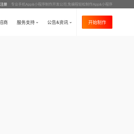
注册
专业手机App&小程序制作开发公司,免编程轻松制作App&小程序
招商
服务支持
公告&资讯
开始制作