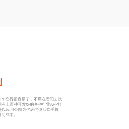
APP变得很容易了，不用在贵阳去找
拥有上百种开发好的各种行业APP模
是以应用公园为代表的傻瓜式手机
时间成本。