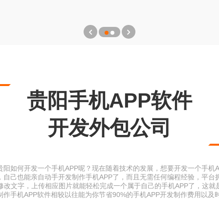
贵阳手机APP软件
开发外包公司
贵阳如何开发一个手机APP呢？现在随着技术的发展，想要开发一个手机
，自己也能亲自动手开发制作手机APP了，而且无需任何编程经验，平台
修改文字，上传相应图片就能轻松完成一个属于自己的手机APP了，这就
制作手机APP软件相较以往能为你节省90%的手机APP开发制作费用以及