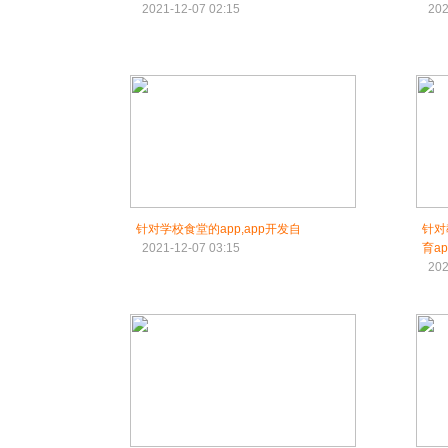
2021-12-07 02:15
202
针对学校食堂的app,app开发自
针对
2021-12-07 03:15
育a
202