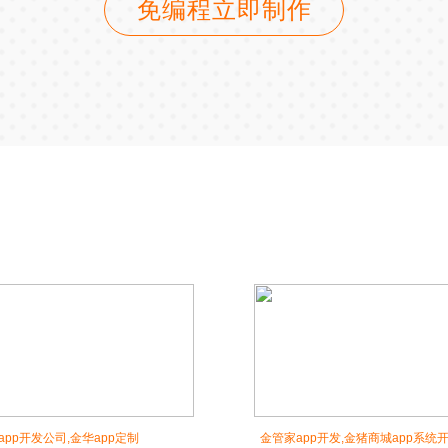
免编程立即制作
app开发公司,金华app定制
金管家app开发,金猪商城app系统