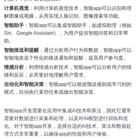
计算机视觉
：利用计算机视觉技术，智能app可以识别和理
解图像或视频，从而实现人脸识别、图像搜索等功能。
智能助手
：智能app可以集成智能助手，如虚拟助理（例如
Siri、Google Assistant），为用户提供智能问答和日常帮
助。
智能推送和提醒
：通过分析用户行为和数据，智能app可以
智能地发送个性化的推送通知和提醒，提高用户参与度。
情感分析
：利用情感分析技术，智能app可以分析用户的情
绪和反应，从而更好地理解用户需求。
自动化和智能决策
：智能app可以根据预设规则或学习到的
模式，自动执行某些任务或做出智能决策。
智能app开发需要在应用中集成AI技术和算法，因此它通常
需要对数据进行采集和处理，以及对AI模型进行训练和优
化。对于智能app开发，选择合适的AI技术、算法和数据处
理方式非常重要，以确保app的性能和用户体验。