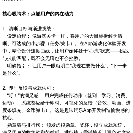
核心吸睛术：点燃用户的内在动力
1. 清晰目标与渐进挑战：
设定旅程： 像游戏关卡一样，将用户的大目标拆解为清
晰、可达成的小步骤（任务/关卡）。在App游戏化体验开发
中，精心设计难度曲线，让用户始终处于“心流”状态——挑战
与技能匹配，既不会无聊也不会挫败。
明确指引： 让用户一眼就明白“我现在要做什么”、“下一步
是什么”。
2. 即时反馈与成就认可：
“叮！”的满足感： 用户完成任何动作（签到、学习、消费、
运动），系统都应给予即时、可视化的反馈（音效、动画、进
度条填充、金币弹出）。这是趣味玩乐App开发制造愉悦感的
核心。
勋章墙与排行榜： 颁发虚拟勋章、奖杯，设立成就系统，
满足用户的收集欲和荣誉感。排行榜（需谨慎设计避免过度挫