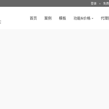
登录
●
免费
首页
案例
模板
功能&价格
代理
3