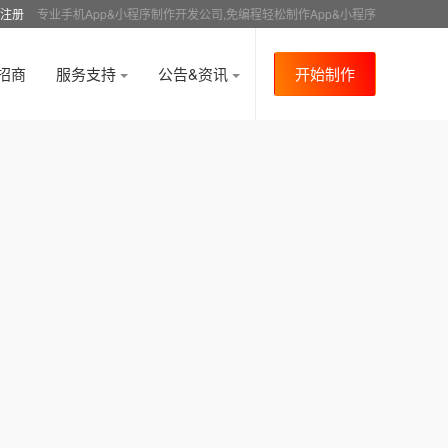
注册
专业手机App&小程序制作开发公司,免编程轻松制作App&小程序
招商
服务支持
公告&资讯
开始制作