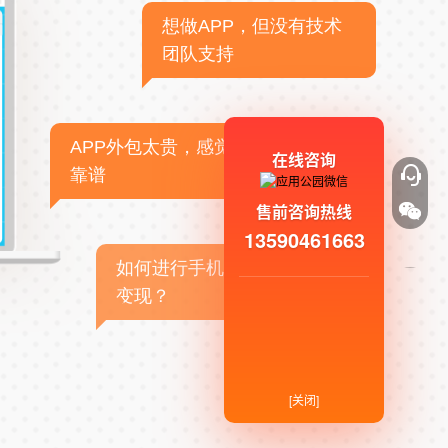
想做APP，但没有技术
团队支持
APP外包太贵，感觉不
在线咨询
靠谱
售前咨询热线
13590461663
如何进行手机APP商业
变现？
[关闭]