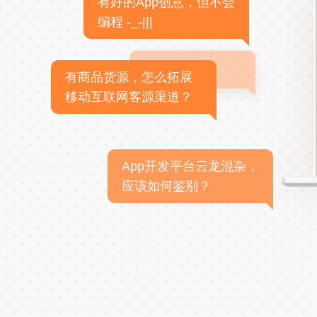
有好的App创意，但不会
编程 -_-|||
有商品货源，怎么拓展
移动互联网客源渠道？
App开发平台云龙混杂，
应该如何鉴别？