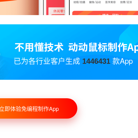
已为各行业客户生成
款App
1446431
立即体验免编程制作App