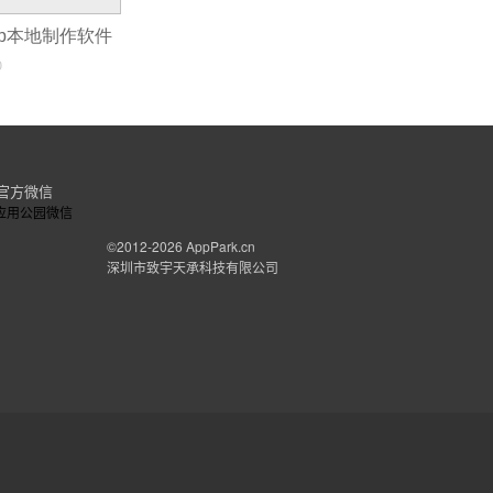
6，需求方验收 略
app本地制作软件
0
7, 八阶段：APP上线、维护及更新
官方微信
©2012-2026
AppPark.cn
深圳市致宇天承科技有限公司