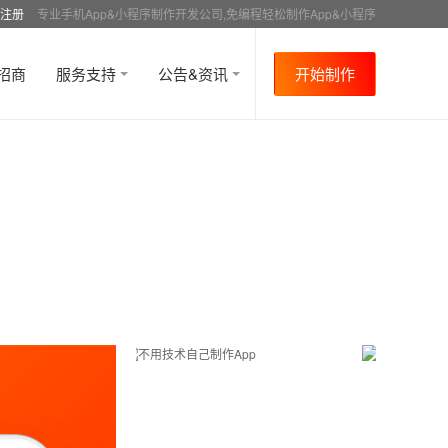
注册
专业手机App&小程序制作开发公司,免编程轻松制作App&小程序
招商
服务支持
公告&资讯
开始制作
首页
行业资讯
APP运营
资讯详情
>
>
>