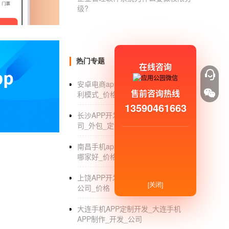
4.IOS开发人员：苹果端手机APP的开
级?
5.后台开发人员：后台管理开发
6.
服务器开发
人员：服务器开发
7.项目经理：负责并监督整个APP项目开
热门专题
在线咨询
安卓电商app开发_安卓电商app的盈
售前咨询热线
利模式_价格
13590461663
长沙APP开发制作_长沙APP开发公
司_外包_定制
手机
APP开发
流程：
南昌手机app开发_南昌app开发平台
哪家好_价格
1.需求描述阶段 在这个阶段，一类神
真实意图和项目初衷。因为大多数客户是不懂A
上饶APP开发_上饶APP开发哪家好_
[关闭]
但也考验开发商的沟通与理解能力，是否有解释
公司_价格
虑。
大连手机APP定制开发_大连手机
APP制作_开发_公司
2，产品设计方案 这个阶段需要的是产