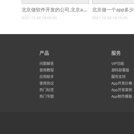
北京做软件开发的公司,北京app开发哪家好
2021-12-24 18:00:00
2021-12-24 18:15:00
产品
服务
问题解答
VIP功能
使用教程
源码部署版
应用助手
服务支持
使用协议
App开发价格
热门标签
App开发案例
热门专题
App制作模板