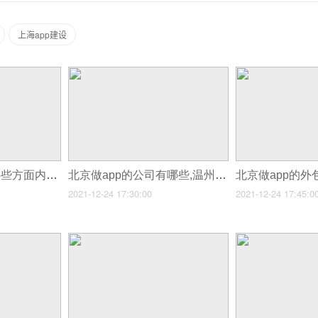
上海app建设
App开发测试包含哪些方面内容？
北京做app的公司有哪些,温州做app的公司哪家好
2021-12-24 17:30:00
2021-12-24 17:45:0