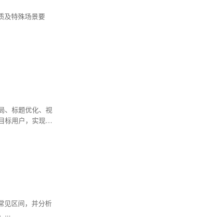
质及特殊场景要
布局、标题优化、视
目标用户，实现每
常见区间，并分析
..