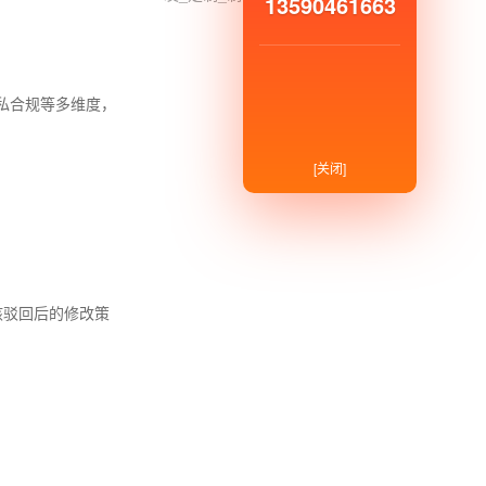
13590461663
私合规等多维度，
[关闭]
核驳回后的修改策