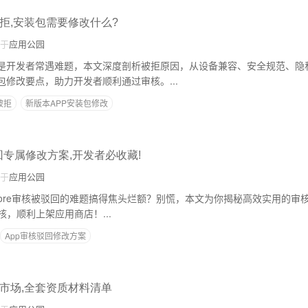
拒,安装包需要修改什么?
于
应用公园
拒是开发者常遇难题，本文深度剖析被拒原因，从设备兼容、安全规范、隐
包修改要点，助力开发者顺利通过审核。...
被拒
新版本APP安装包修改
核驳回专属修改方案,开发者必收藏!
于
应用公园
Store审核被驳回的难题搞得焦头烂额？别慌，本文为你揭秘高效实用的审
，顺利上架应用商店！...
App审核驳回修改方案
用市场,全套资质材料清单