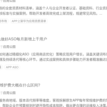
于
应用公园
市场的全套资质材料清单，涵盖个人与企业开发者认证、基础资料、行业资
核标准与实操案例，帮助开发者高效完成上架流程，规避常见风险。...
用市场
APP上架华为应用资质清单
,做好ASO每月新增上千用户
于
应用公园
后如何通过精细化ASO（应用商店优化）策略实现用户增长，涵盖关键词
理及持续迭代等核心环节，通过实战案例和具体步骤助力开发者精准触达
目标。...
城
APP ASO
规维护费大概在什么区间?
于
应用公园
服务商地域、版本迭代频率等维度，客观拆解原生APP每年常规维护费的
，帮助企业在预算规划时避开隐性成本陷阱，做出更合理的运维投入决策。.