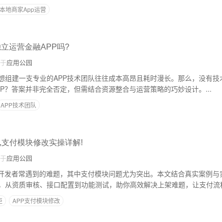
本地商家App运营
立运营金融APP吗?
于
应用公园
想组建一支专业的APP技术团队往往成本高昂且耗时漫长。那么，没有技
P？答案并非完全否定，但需结合资源整合与运营策略的巧妙设计。...
APP技术团队
,支付模块修改实操详解!
于
应用公园
是开发者常遇到的难题，其中支付模块问题尤为突出。本文结合真实案例与
，从资质审核、接口配置到功能测试，助你高效解决上架难题，让支付流程合
拒
APP支付模块修改