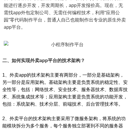
能进行逐步开发，开发周期长，app开发报价高。现在，无
需找app外包定制公司、无需任何编程技术，利用“应用公
园”零代码制作平台，普通人自己也能制作出专业的原生外卖
app平台。
二、如何实现外卖app平台的技术架构？
1、外卖app的技术架构主要有两部分，一部分是基础架构，
另一部分是应用架构。基础架构主要是负责系统的稳定性、安
全性等，包括：网络技术、安全技术、服务器技术、数据库技
术、系统集成技术等；应用架构主要是负责系统的功能开发，
包括：系统架构、技术分层、前端技术、后台管理技术等。
2、外卖平台的技术架构主要采用了微服务架构，将系统的功
能模块拆分为多个服务，每个服务独立部署到不同的服务器