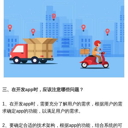
三、在开发app时，应该注意哪些问题？
1、在开发app时，需要充分了解用户的需求，根据用户的需
求确定app的功能，以满足用户的需求。
2、要确定合适的技术架构，根据app的功能，结合系统的可