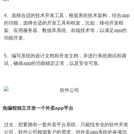
4、选择合适的技术开发工具，根据系统技术架构，结合app
的功能，选择合适的开发工具和框架，比如：移动开发框
架、应用服务器、数据库系统、前端技术等，以满足app的
功能开发。
5、编写系统的设计文档和开发文档，并进行系统测试和调
试，确保app的功能稳定正常，以及安全可靠。
免编程独立开发一个外卖app平台
过去，想要拥有一套外卖平台系统，只能找专业的软件开发
公司，软件公司根据客户的需求，对外卖app系统的各项功