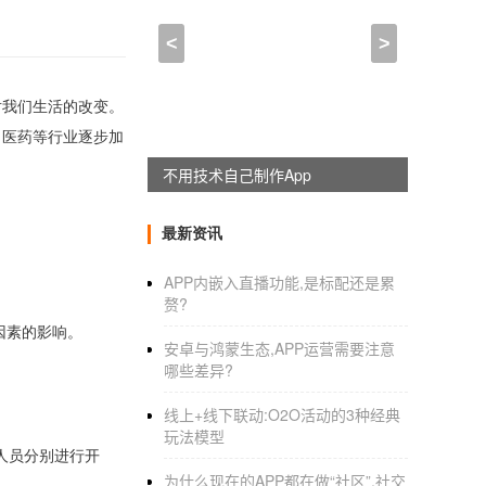
<
>
对我们生活的改变。
、医药等行业逐步加
不用技术自己制作App
最新资讯
APP内嵌入直播功能,是标配还是累
赘?
种因素的影响。
安卓与鸿蒙生态,APP运营需要注意
哪些差异?
线上+线下联动:O2O活动的3种经典
玩法模型
发人员分别进行开
为什么现在的APP都在做“社区”,社交