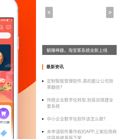
新闻app在线制作方法_新
<
>
2021-07-07 11:15:00
来自于
应用公园
新闻类
APP软件开发
功能分析随着现在网络技
APP软件
给大伙使用，这些新闻类
APP
软
躺赚神器，淘宝客系统全新上线
最新资讯
定制智能管理软件,真的能让公司效
率翻倍?
传统企业数字化转型,别盲目搭建全
套系统
中小企业数字化软件该怎么做?
未申请软件著作权的APP,上架应用商
店容易被直接下架