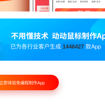
已为各行业客户生成
款App
1446427
立即体验免编程制作App