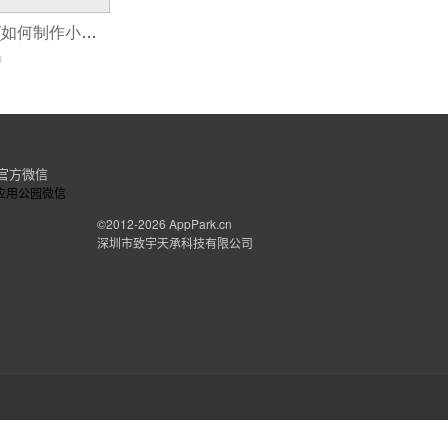
剪柍小程序制作(如何制作小程序电子请柬)
0
官方微信
©2012-2026
AppPark.cn
深圳市致宇天承科技有限公司