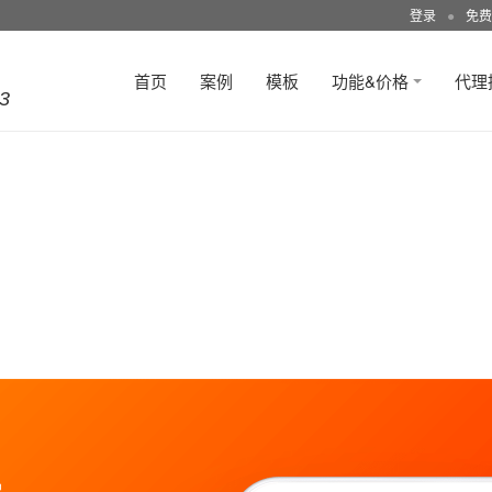
登录
●
免费
首页
案例
模板
功能&价格
代理
3