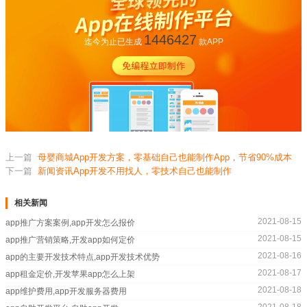
1446427
迄今为止已生成
款APP
上一篇
母婴商城App开发方案，零基础自己也能制作App，节省90%成本
下一篇
新闻资讯App开发不用找人，零技术自己也能制作
相关新闻
2021-08-15
app推广方案案例,app开发怎么报价
2021-08-15
app推广营销策略,开发app如何定价
2021-08-16
app的主要开发技术特点,app开发技术优势
2021-08-17
app租金定价,开发苹果app怎么上架
2021-08-18
app维护费用,app开发服务器费用