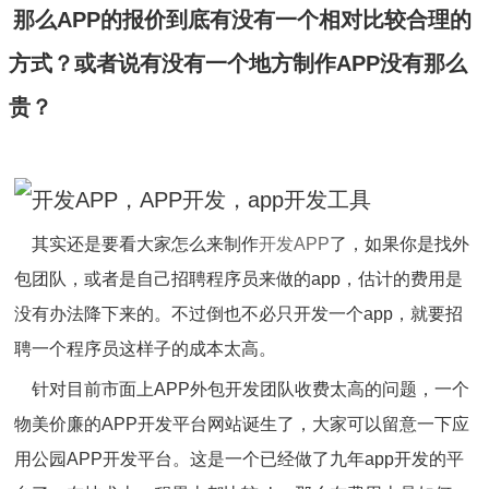
那么
APP
的报价到底有没有一个相对比较合理的
方式？或者说有没有一个地方制作
APP
没有那么
贵？
其实还是要看大家怎么来制作
开发
APP
了，如果你是找外
包团队，或者是自己招聘程序员来做的app，估计的费用是
没有办法降下来的。不过倒也不必只开发一个app，就要招
聘一个程序员这样子的成本太高。
针对目前市面上
APP
外包开发团队收费太高的问题，一个
物美价廉的
APP
开发平台网站诞生了，大家可以留意一下应
用公园
APP
开发平台。这是一个已经做了九年app开发的平