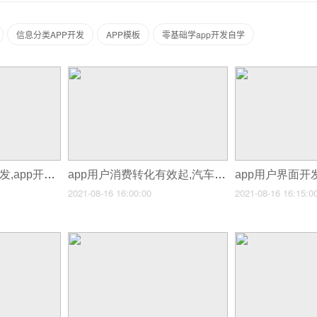
信息分类APP开发
APP模板
零基础学app开发自学
app用户密码处理开发,app开发定制费用
app用户消费转化有效起,汽车app开发
2021-08-16 16:00:00
2021-08-16 16:15:0