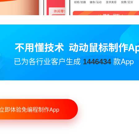
已为各行业客户生成
款App
1446434
立即体验免编程制作App