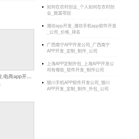
3、背诵单词较好的方式是背诵句式。背
如何在农村创业_个人如何在农村创
用规则；感受英语语言词汇短语的用法，这样
业_致富项目
潍坊app开发_潍坊手机app软件开发
_公司_价格_排名
广西南宁APP开发公司_广西南宁
APP开发_定制_制作_公司
上海APP定制外包_上海APP开发公
司有哪些_软件开发_制作公司
app用户界面开发,电商app开发要求
银川手机APP软件开发公司_银川
0
APP开发_定制_制作_外包_公司