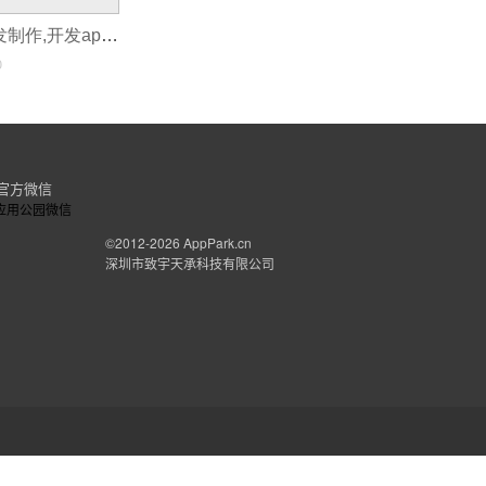
app电商平台开发制作,开发app电商平台开发
0
官方微信
©2012-2026
AppPark.cn
深圳市致宇天承科技有限公司