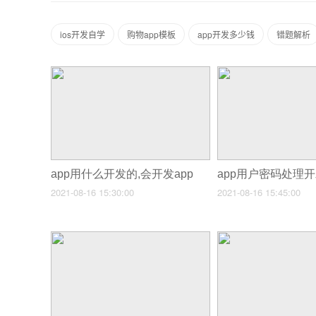
ios开发自学
购物app模板
​app开发多少钱
错题解析
app用什么开发的,会开发app
2021-08-16 15:30:00
2021-08-16 15:45:00