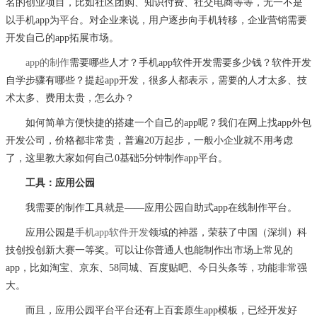
名的创业项目，比如社区团购、知识付费、社交电商等等，无一不是
以手机app为平台。对企业来说，用户逐步向手机转移，企业营销需要
开发自己的app拓展市场。
app的制作
需要哪些人才？手机
app软件开发需要多少钱？软件开发
自学步骤有哪些？提起app开发，很多人都表示，需要的人才太多、技
术太多、费用太贵，怎么办？
如何简单方便快捷的搭建一个自己的
app呢？我们在网上找app外包
开发公司，价格都非常贵，普遍20万起步，一般小企业就不用考虑
了，这里教大家如何自己0基础5分钟制作app平台。
工具：应用公园
我需要的制作工具就是
——应用公园自助式
app在线制作平台。
应用公园是
手机
app软件开发
领域的神器，
荣获了中国（深圳）科
技创投创新大赛一等奖
。
可以让你普通人也能制作出市场上常见的
app，比如淘宝、京东、58同城、百度贴吧、今日头条等，功能非常强
大。
而且，应用公园平台平台还有上百套原生
app模板，已经开发好