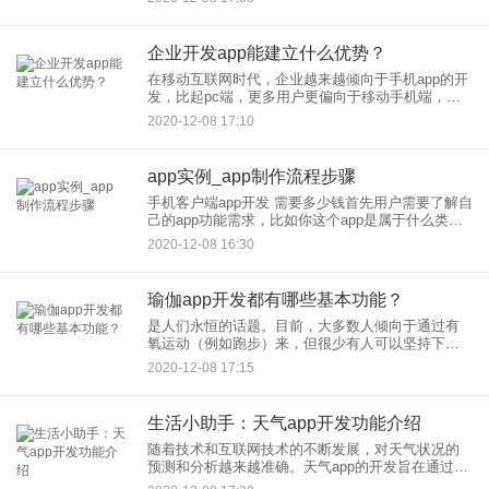
户都对app不感兴趣，这是为什么呢？下面小编做一
个分析：
企业开发app能建立什么优势？
在移动互联网时代，企业越来越倾向于手机app的开
发，比起pc端，更多用户更偏向于移动手机端，企
业开发app，可以获得哪些优势呢？1、开拓新业务
2020-12-08 17:10
尽管移动互联网变得越来越流行，并且对传统行业
的影响
app实例_app制作流程步骤
手机客户端app开发 需要多少钱首先用户需要了解自
己的app功能需求，比如你这个app是属于什么类型
的，具有有那些功能，一般的app定制开发公司都是
2020-12-08 16:30
按app的功能需求来报价的，如果不了解具体的功能
需求
瑜伽app开发都有哪些基本功能？
是人们永恒的话题。目前，大多数人倾向于通过有
氧运动（例如跑步）来，但很少有人可以坚持下
去。但是，与其他运动量少的运动相比，许多人更
2020-12-08 17:15
容易坚持，例如瑜伽。它需要更多的空间，您无需
去专门的瑜伽工作室。您可以
生活小助手：天气app开发功能介绍
随着技术和互联网技术的不断发展，对天气状况的
预测和分析越来越准确。天气app的开发旨在通过移
动平台向用户显示天气预报。天气 app的开发将整合