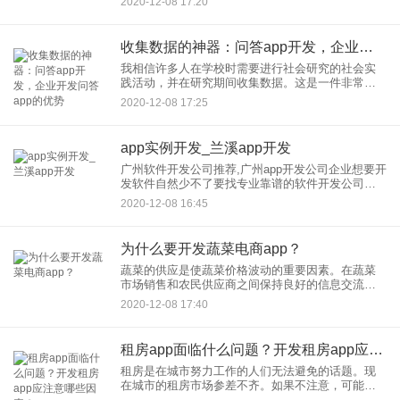
2020-12-08 17:20
国内各个景区的天气预报信息，生活信息，天气和
生活服务，为人
收集数据的神器：问答app开发，企业开发问答app的优势
我相信许多人在学校时需要进行社会研究的社会实
践活动，并在研究期间收集数据。这是一件非常烦
人的事情，因此很多人会选择使用手机来测量数
2020-12-08 17:25
据。 问答 app开发是将调查表发布在互联网上，转
发给更多人填写调查表
app实例开发_兰溪app开发
广州软件开发公司推荐,广州app开发公司企业想要开
发软件自然少不了要找专业靠谱的软件开发公司合
作，但鱼龙混杂需要用心筛选。软件开发，通常指
2020-12-08 16:45
APP开发，拥有得天独厚的资源优势，有app软件开
发需求的朋友
为什么要开发蔬菜电商app？
蔬菜的供应是使蔬菜价格波动的重要因素。在蔬菜
市场销售和农民供应商之间保持良好的信息交流将
有助于调整生产规模和产量信息。蔬菜app的发展将
2020-12-08 17:40
有助于改善市场销售信息的顺畅流动和产量的调
整，并稳定市场蔬菜的供
租房app面临什么问题？开发租房app应注意哪些因素？
租房是在城市努力工作的人们无法避免的话题。现
在城市的租房市场参差不齐。如果不注意，可能会
亏钱。开发app为人们提供了一种更便捷的方式来出