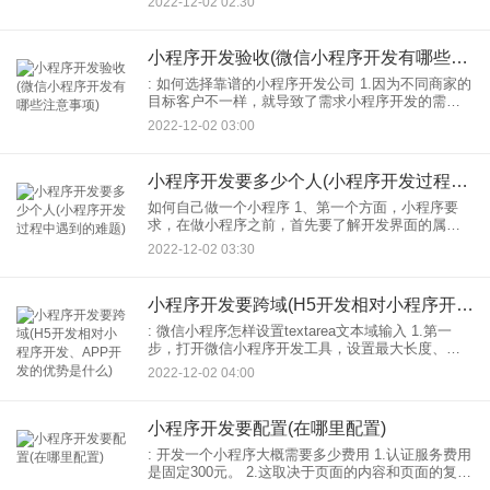
2022-12-02 02:30
以上，负工资根据岗位不同而不同，有的一线城市
技术人员1
小程序开发验收(微信小程序开发有哪些注意事项)
: 如何选择靠谱的小程序开发公司 1.因为不同商家的
目标客户不一样，就导致了需求小程序开发的需求
也不一样。 2.因为进行的时候需要涉及到很多专业
2022-12-02 03:00
知识小程序开发， 3.当小程序开发正在进行
小程序开发要多少个人(小程序开发过程中遇到的难题)
如何自己做一个小程序 1、第一个方面，小程序要
求，在做小程序之前，首先要了解开发界面的属
性，小程序的功能等。但如果用户想要开发小程
2022-12-02 03:30
序，就需要提前与用户对接界面，功能的属性，提
高用户的满意度。
小程序开发要跨域(H5开发相对小程序开发、APP开发的优势是什么)
: 微信小程序怎样设置textarea文本域输入 1.第一
步，打开微信小程序开发工具，设置最大长度、失
焦事件等。 2.第二步：将失焦事件添加到界面对应
2022-12-02 04:00
的文件中，获取文本字段中的文本内容。
小程序开发要配置(在哪里配置)
: 开发一个小程序大概需要多少费用 1.认证服务费用
是固定300元。 2.这取决于页面的内容和页面的复杂
程度。一般主页费用为最高主页。 3.功能开发包含