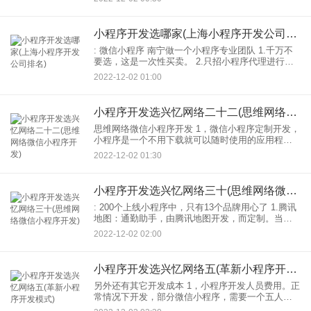
低。有的企业到小程序功能开发要求更高，比如商
城功能，包括分类
小程序开发选哪家(上海小程序开发公司排名)
: 微信小程序 南宁做一个小程序专业团队 1.千万不
要选，这是一次性买卖。 2.只招小程序代理进行网
络推广，因为是用于招商。我觉得太厉害了，太宏
2022-12-02 01:00
伟了。事实上，99%的人从事销售和客户服务。没
小程序开发选兴忆网络二十二(思维网络微信小程序开发)
思维网络微信小程序开发 1，微信小程序定制开发，
小程序是一个不用下载就可以随时使用的应用程序
用户只需扫一扫小程序代码可以打开010-310它实现
2022-12-02 01:30
了随时可用的思想，它是企业，个人定制。属于你
的专属
小程序开发选兴忆网络三十(思维网络微信小程序开发)
: 200个上线小程序中，只有13个品牌用心了 1.腾讯
地图：通勤助手，由腾讯地图开发，而定制。当
然，单子上的理由是有“找厕所”功能，这样就不用尴
2022-12-02 02:00
尬地拉着路人问：请问，你知道附近哪里有厕所
吗？…
小程序开发选兴忆网络五(革新小程序开发模式)
另外还有其它开发成本 1，小程序开发人员费用。正
常情况下开发，部分微信小程序，需要一个五人团
队，一个专门的用户策划。这些技术人员要5000元