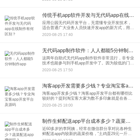
发呢？app商城开发需要多少钱？电商app开发的优
越性
传统手机app软件开发与无代码app在线制作有何区别？
应用公园无代码开发平台，无需懂专业开发技术，
适合普通广大业务人员快速开发app的新方式，用户
在几天甚至几个小时就能完成app的开发部署工作，
2020-08-25 17:40
并且能够随时进行调整修改。一、在线制作VS传统
开发传统的ap
无代码app制作软件：人人都能5分钟制作app
这两年自助式无代码app制作软件非常流行，非专业
技术也能参与到手机app开发中了。因为较低的门
槛，降低成本及高效的开发效率，让无代码，app开
2020-08-25 17:50
发平台逐步成为越来越多企业的选择。现在世界正
在被各种各样的
淘客app开发需要多少钱？专业淘宝客app开发平台及源码
淘客app开发多少钱？淘客app开发平台都有哪些比
较好的？提到淘宝客大家为数不多印象就是在各种
优惠券，用户领取这些商品优惠券后下单购买可以
2020-08-25 18:00
省钱。用户下单后淘客能够赚取商家的佣金奖励。
淘客赚钱模式有很多
制作生鲜配送app平台成本多少？蔬菜配送app赚钱吗？
近60多岁的李阿姨，经常在微信群分享对比各种生
鲜配送app内较新的蔬菜价格，“土鸡蛋29元一斤，
用来煲汤喝都非常不错。明虾45元一斤，和超市菜