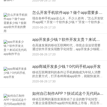
2020-08-26 17:00
场的差不多。”作为家里买菜的主力手，李阿姨对各
种生鲜果蔬的
怎么开发手机软件app？做个app需要多少钱？较新app软件开发的费用
现在各种手机app这么火，不少人咨询，“怎么开发软
件app呢？开发一个软件多少钱？”开发一个软件多少
钱一直是行业内反复讨论的问题，app软件开发的费
2020-08-26 17:10
用价格受不同的程序开发技术、app行业类型、功能
述求
app开发多少钱？软件开发太贵？来试试无代码app制作平台
在高速发展的移动互联网时代，传统企业迫切需要
通过软件开发实现数字化转型，app开发多少钱呢？
传统app制作高技术门槛、高开发费用、高开发周期
2020-08-26 17:20
的“三高”特点，让诸多企业望而却步。现在无代码手
机软件制作技
app商城开发多少钱？0代码手机app开发
移动互联网便利的条件让手机购物成为年轻人消费
的主要方式，打开各种商城app软件，就能快速浏览
网上商品，下单之后还有配套的物流快递服务，送
2020-08-26 17:30
货上门。现在热门的创业领域，比如社交电商、社
区团购、新零售等等，
如何自己制作APP？快试试这个无代码app制作软件
移动互联网的蓬勃发展推动了企业的数字化转型，
大量企业亟需制作app软件拓展线上市场，而且市场
需求变化非常快，需要企业快速完成app开发，并保