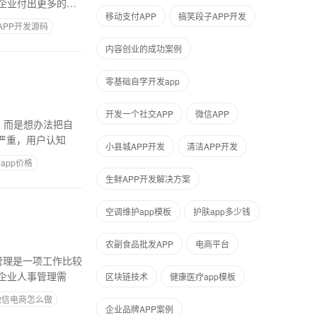
企业付出更多的汗
移动支付APP
搞笑段子APP开发
APP开发源码
内容创业的成功案例
零基础自学开发app
开发一个社交APP
微信APP
，而是想办法把自
严重，用户认知
小县城APP开发
清洁APP开发
app价格
生鲜APP开发解决方案
空调维护app模板
护肤app多少钱
农副食品批发APP
电商平台
管理是一项工作比较
企业人事管理需
区块链技术
健康医疗app模板
微信电商怎么做
企业品牌APP案例