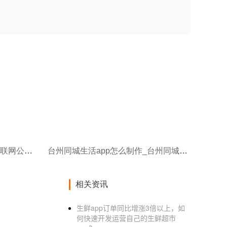
台州制作企业app网站_台州互联网公司招聘网站拉勾网APP的产品分析
台州同城生活app怎么制作_台州同城货运APP软件开发能搬运更方便
相关资讯
生鲜app订单同比增涨3倍以上，如
何快速开发运营自己的生鲜超市