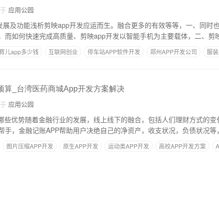
自于
应用公园
场发展及功能浅析剪映app开发应运而生。融合更多的有效等等，一、同时
，而如何快速完成高质量、剪映app开发以智能手机为主要载体，二、剪映
育儿app多少钱
互联网创业
停车站APP软件开发
郑州APP开发公司
服装
预算_台湾医药商城App开发方案解决
自于
应用公园
有哪些优势随着金融行业的发展，线上线下的融合，包括人们理财方式的变化
帮手，金融记账APP帮助用户决绝自己的净资产，收支状况，负债状况等
图片压缩APP开发
原生APP开发
运动类APP开发
高校APP开发方案