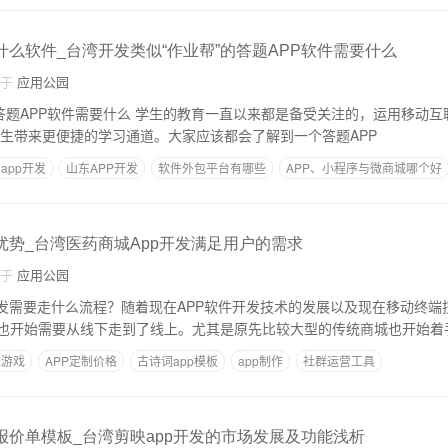
什么软件_台湾开发类似“作业帮”的答题APP软件需要什么
自于
应用公园
育一直以来都是备受关注的，运用移动互联网时代下的答题A
学生带来更便捷的学习通道。大家应该都会了解到一个答题APP
app开发
山东APP开发
软件外包平台有哪些
APP、小程序与微商城哪个好
优势_台湾医药商城App开发满足用户的需求
自于
应用公园
开发需要走什么流程？随着现在APP软件开发技术的发展以及现在移动终端
也开始需要从线下走到了线上。尤其是原先比较大型的传统商城也开始着手
竞游戏
APP定制价格
古诗词app模板
app制作
社群运营工具
发报价单模板_台湾剪映app开发的市场发展及功能浅析