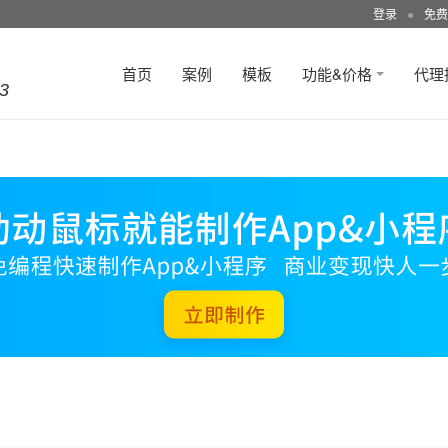
登录
●
免费
首页
案例
模板
功能&价格
代理
3