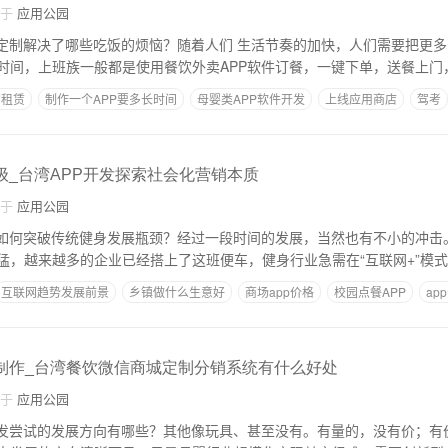
自于
应用公园
件定制解决了哪些吃饭的烦恼？随着人们 生活节奏的加快，人们需要把更
时间，上班族一般都是使用餐饮外卖APP软件订餐，一键下单，送餐上门
寓租赁
制作一个APP要多长时间
母婴类APP软件开发
上线应用商店
驾考
级_台湾APP开发探索社会化营销本质
自于
应用公园
发如何突破传统健身发展瓶颈？经过一段时间的发展，当然也有不小的冲击。
猛，越来越多的企业已经搭上了这班便车，健身行业急需在“互联网+”模
互联网趋势发展前景
乡镇做什么生意好
商场app价格
校园点餐APP
ap
台制作_台湾餐饮微信商城定制分销系统有什么好处
自于
应用公园
开发尝试的发展方向有哪些？其他像玩具、甚至没有。有量的，没有价；有