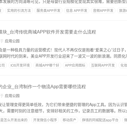
本发展的方向清晰可见，只是母婴行业规模化变现其实很难，需要创新型
发
实用的引流方法
服务类APP开发
信息 APP开发
音频APP开发
旅游
城模块_台湾传统商城APP软件开发需要走什么流程
自于
应用公园
将会是一种极具力量的运营模式！现代人不再仅仅是抱着“爱美之心”过日子
联网时代的到来，美业APP开发行业迎来了一波又一波的新浪潮。同质化
公司
IOS开发环境
商城APP哪个好
APP应用图标
互联网APP开发
化妆
的企业_台湾制作一个物流App需要哪些流程
自于
应用公园
开发让管理变得更简单低效，为它们带来便捷的管理的App工具。因为认识
大，需要时刻的注意细节，安排好相关的工作，记录员工的数据等。所以
件是怎么开发出来的
开发微信小程序
移动房产
挣钱的同城配送app平台