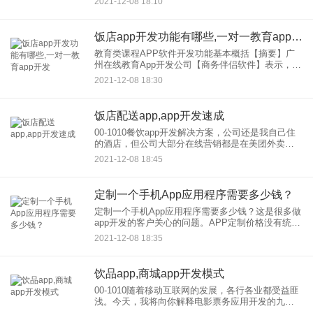
2021-12-08 18:10
求也是比较紧缺，那你知道软件开发需要学什么
吗？今天应用公园小编就
饭店app开发功能有哪些,一对一教育app开发
教育类课程APP软件开发功能基本概括【摘要】广
州在线教育App开发公司【商务伴侣软件】表示，家
长赚得越多，就越关注孩子的教育品质。定制，某
2021-12-08 18:30
教学机构自主课程APP APPlication与线下资源的结
饭店配送app,app开发速成
00-1010餐饮app开发解决方案，公司还是我自己住
的酒店，但公司大部分在线营销都是在美团外卖、
饿了么外卖等外卖app上创建的，这对餐饮不好。公
2021-12-08 18:45
司打造高品质，积累客户。专为餐饮制造业设计的
餐饮解决方
定制一个手机App应用程序需要多少钱？
定制一个手机App应用程序需要多少钱？这是很多做
app开发的客户关心的问题。APP定制价格没有统一
的标准，因为按照不同的开发模式、功能需求，费
2021-12-08 18:35
用自然不同。作为有十年软件开发经验的app开发公
司，应用公
饮品app,商城app开发模式
00-1010随着移动互联网的发展，各行各业都受益匪
浅。今天，我将向你解释电影票务应用开发的九个
主要功能 作为电影行业重要的组成部分，开发推出