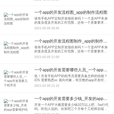
因为差的团队做出来的产品基本会有很多问题。一
个好的A
一个app的开发流程图_app的制作流程图
谁有手机APP定制开发报价表吗？一个是APP本身
的复杂度及开发的工作范围，还有一个质量要求。
1、APP的本身的开发复杂度 一般需要服务器后台支
2021-02-05 20:45
持的APP复杂度都比较高，做一个复杂度高的APP
费用当然会
一个app的开发流程图制作_app的制作流程图
谁有手机APP定制开发报价表吗？一个是APP本身
的复杂度及开发的工作范围，还有一个质量要求。
1、APP的本身的开发复杂度 一般需要服务器后台支
2021-02-05 21:00
持的APP复杂度都比较高，做一个复杂度高的APP
费用当然会
一个app的开发需要哪些人员_一个app开发需要几个程序员
急！开发手机APP的程序员需要具备怎样的技能？
iOS 需要熟悉oc 面向对象，有完整的app开发经
验，了解第三方接入协议，熟练掌握ios的框架，开
2021-02-05 21:15
发环境，以及sdk的应用， 建议招收两年工作的经验
的为
一个app的开发需要多少钱_开发的app需要维护吗
开发一个APP大概需要多少钱10万以上吧，5w行代
码。听别人说的。你算吧三个月每个工程师后端的
iosor安卓，一个人15k，2个人3w。之后测试申请上