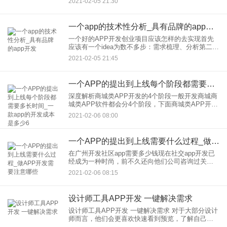
2021-02-05 21:30
线。看你能扛多长时间了。开发一个app需要多少
钱，
一个app的技术性分析_具有品牌的app开发
一个好的APP开发创业项目应该怎样的去实现首先
应该有一个idea为数不多步：需求梳理、分析第二
步：UI设计第四步：项目经理&技术负责人对接需求
2021-02-05 21:45
第五步：技术方案 & 架构设计第六步：项目排期 &
任务分
一个APP的提出到上线每个阶段都需要多长时间_一款app的开发成本是多少6
深度解析商城类APP开发的4个阶段一般开发商城商
城类APP软件都会分4个阶段，下面商城类APP开发
公司陈先生深度解析商城类APP开发的4个阶段，这
2021-02-06 08:00
个也是企业一直很关心的问题。 为数不多阶段需要
完成的
一个APP的提出到上线需要什么过程_做APP开发需要注意哪些
在广州开发社区app需要多少钱现在社交app开发已
经成为一种时尚，前不久还向他们公司咨询过关于
APP开发多少钱的问题。他给出了跟多意见，主要
2021-02-06 08:15
包括：1.开发社区APP的目的2.需要哪些功能3.需要
多长时
设计师工具APP开发 一键解决需求
设计师工具APP开发 一键解决需求 对于大部分设计
师而言，他们会更喜欢快速看到预览，了解自己设
计的效果。设计师工具APP开发能让设计师查看预