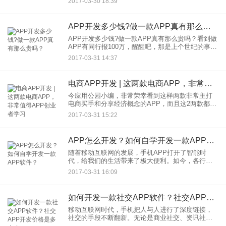
2017-03-30 18:39
开始构建项目的所有阶段，了解将你的想法付诸实
践的佳方式。一、第
APP开发多少钱?做一款APP真有那么贵吗？
APP开发多少钱?做一款APP真有那么贵吗？看到做
APP有同行报100万，醒醒吧，那是上个世纪的事情
了。有些话不好说出口，但是事实就是如此。所有
2017-03-31 14:37
的生意人都不会轻易透漏自己的低价，这样整个行
业都有存在的
电商APP开发 | 这两款电商APP，非常值得APP创业者学习
今应用公园小编，非常荣幸看到这样两款非常主打
电商买手和分享经济概念的APP，而且这2两款都属
于移动创业产品。也都隶属于创业公司。而且两款
2017-03-31 15:22
APP产品的UI视觉界面也是非常不错的。值得APP
创业者学习和参
APP怎么开发？如何自学开发一款APP软件？
随着移动互联网的发展，手机APP打开了智能时
代，给我们的生活带来了极大便利。如今，各行各
业都拥有独特的手机APP，手机APP也逐步超越网
2017-03-31 16:09
站，成为企业的标配，大批移动互联网公司，本身
就是一款APP。那么
如何开发一款社交APP软件？社交APP开发价格是多少？
移动互联网时代，手机把人与人进行了深度链接，
社交的手段不断翻新。无论是商业社交、资讯社
交、同城附近社交、还是基于内容经济的粉丝社