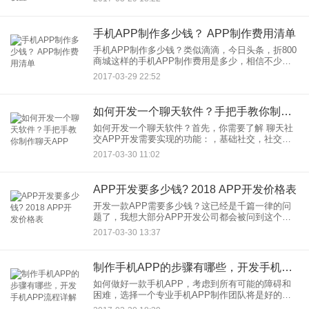
做。无须浪费技术人员沟通、成本成本，周期短，
支持苹果IOS、安卓双系
手机APP制作多少钱？ APP制作费用清单
手机APP制作多少钱？类似滴滴，今日头条，折800
商城这样的手机APP制作费用是多少，相信不少
APP创业者以及中小创客都有这样的疑问。那么所
2017-03-29 22:52
谓的APP外包公司是否靠谱？不懂编程的话，可以
自己快速做一个
如何开发一个聊天软件？手把手教你制作聊天APP
如何开发一个聊天软件？首先，你需要了解 聊天社
交APP开发需要实现的功能：，基础社交，社交基
本的需求就是可以发语音、发图片、发文字。目前
2017-03-30 11:02
的一般通讯工具app开发都可以实现该功能。第二，
私信，典型案例是
APP开发要多少钱? 2018 APP开发价格表
开发一款APP需要多少钱？这已经是千篇一律的问
题了，我想大部分APP开发公司都会被问到这个问
题，并且非常期待能给他们一个具体数字。试想，
2017-03-30 13:37
如果你是装潢老板，有人问你装修一个房子需要多
少钱？你会怎么去回答
制作手机APP的步骤有哪些，开发手机APP流程详解
如何做好一款手机APP，考虑到所有可能的障碍和
困难，选择一个专业手机APP制作团队将是好的选
择。下面我们通过讲解清晰的APP开发流程，从头