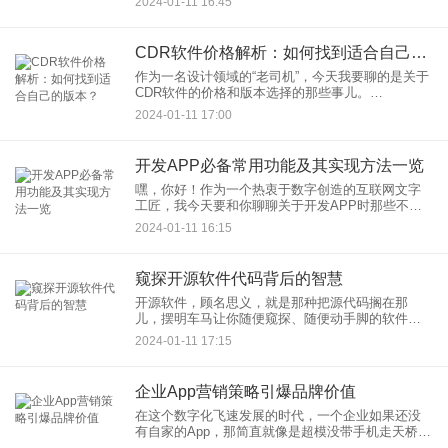
2024-01-11 16:45
序。是的，今天我要跟大家聊聊微信小程序开发的
关键步骤，帮你在微信这片繁
CDR软件价格解析：如何找到适合自己的版本？
作为一名设计领域的“老司机”，今天我要聊的是关于
CDR软件的价格和版本选择的那些事儿。
CorelDRAW（简称CDR）作为图形设计界的一款重
2024-01-11 17:00
量级软件，它的强大功能和用户友好的界面早已赢
得了广大设计师的
开发APP必备常用功能及其实现方法一览
嘿，你好！作为一个热衷于数字创造的互联网文字
工匠，我今天要和你聊聊关于开发APP时那些不可
或缺的小玩意儿——也就是APP的常用功能，以及
2024-01-11 16:15
它们的实现方法。 首先，我得告诉你
窥探开源软件代码背后的智慧
开源软件，顾名思义，就是那种把源代码搁在那
儿，摆明车马让你随便窥探、随便动手脚的软件。
你可能会想：“开源软件，听起来就像是在高速公路
2024-01-11 17:15
边免费开放的自助餐厅，难道不会有人把菜吃光、
盘子摔碎吗？”嘿，别急，
企业App营销策略引爆品牌价值
在这个数字化飞速发展的时代，一个企业如果还没
有自家的App，那简直就像是超模没带手机走天桥
——在时尚前沿中迷失方向。作为一名专业的互联