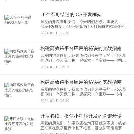
那种只能让你加购然后让钱包大出血的功能，而是
那种真正实现个性化购
10个不可错过的iOS开发框架
亲爱的开发者朋友们，今天咱们聊点儿重要的——
iOS开发框架。但不是那种让人打瞌睡的枯燥介绍，
而是10个不可错过的、让你的App如虎添翼的iOS开
2024-01-11 15:30
发框架推荐。拿起你的MacBook，启动Xcode，准
备
构建高效跨平台应用的秘诀的实战指南
亲爱的键盘侠们，我知道你们是来寻宝的，那么恭
喜你们，今天我们将一起探索一个宝藏——《构建
高效跨平台应用的秘诀实战指南》。就像找到了一
2024-01-11 16:15
张藏宝图，我们将揭秘那些让开发者们夜不能寐的
跨平台应用开发秘密。准备
构建高效跨平台应用的秘诀的实战指南
亲爱的键盘侠们，我知道你们是来寻宝的，那么恭
喜你们，今天我们将一起探索一个宝藏——《构建
高效跨平台应用的秘诀实战指南》。就像找到了一
2024-01-11 16:30
张藏宝图，我们将揭秘那些让开发者们夜不能寐的
跨平台应用开发秘密。准备
开店必读：微信小程序开发的关键步骤
亲爱的朋友们，如果你还在为开店犹豫不决，或者
正打算在数字世界中扎下根基，那么你可能需要关
注一下这个神奇的东西——开店必读：微信小程