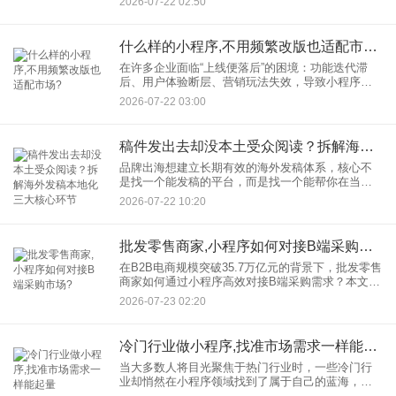
2026-07-22 02:50
客”到“主动获客”的关键转型。商家服务类小程序凭借
轻量化、场景化、强
什么样的小程序,不用频繁改版也适配市场?
在许多企业面临“上线便落后”的困境：功能迭代滞
后、用户体验断层、营销玩法失效，导致小程序频
繁改版却难以满足市场需求。真正具备长效竞争力
2026-07-22 03:00
的小程序，要靠技术深度、场景适配、数据智能与
生态协同构建“自适应”
稿件发出去却没本土受众阅读？拆解海外发稿本地化三大核心环节
品牌出海想建立长期有效的海外发稿体系，核心不
是找一个能发稿的平台，而是找一个能帮你在当
地“说人话、进主流、看得出效果”的服务商。本文将
2026-07-22 10:20
以媒介易为例，拆解海外发稿本地化适配的三个维
度，并按不同预算和场景
批发零售商家,小程序如何对接B端采购市场?
在B2B电商规模突破35.7万亿元的背景下，批发零售
商家如何通过小程序高效对接B端采购需求？本文深
度解析功能设计、技术对接、运营策略及成功案
2026-07-23 02:20
例，为商家提供可落地的数字化转型指南。
冷门行业做小程序,找准市场需求一样能起量
当大多数人将目光聚焦于热门行业时，一些冷门行
业却悄然在小程序领域找到了属于自己的蓝海，实
现了小程序用户量显著增长。本文将探讨冷门行业