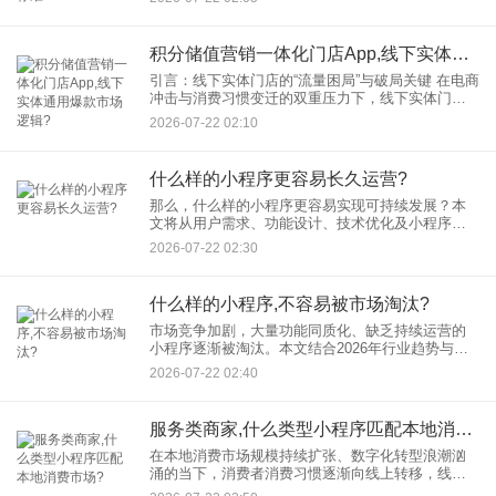
覆盖零售、电商、金融、教育
积分储值营销一体化门店App,线下实体通用爆款市场逻辑?
引言：线下实体门店的“流量困局”与破局关键 在电商
冲击与消费习惯变迁的双重压力下，线下实体门店
面临客流分散、复购率低、会员粘性不足等核心痛
2026-07-22 02:10
点。传统会员系统因权益割裂、玩法单一、数据孤
岛等问题，逐渐失
什么样的小程序更容易长久运营?
那么，什么样的小程序更容易实现可持续发展？本
文将从用户需求、功能设计、技术优化及小程序运
营策略四个维度展开分析。 一、精准定位：解决用
2026-07-22 02:30
户核心痛点 明确了小程序的精准定位后，长久运
什么样的小程序,不容易被市场淘汰?
市场竞争加剧，大量功能同质化、缺乏持续运营的
小程序逐渐被淘汰。本文结合2026年行业趋势与标
杆案例，解析“抗淘汰型小程序”的五大核心特征，帮
2026-07-22 02:40
助企业精准把握用户需求，打造长效增长的小程序
生态。
服务类商家,什么类型小程序匹配本地消费市场?
在本地消费市场规模持续扩张、数字化转型浪潮汹
涌的当下，消费者消费习惯逐渐向线上转移，线上
消费占比不断提升。服务类商家正面临从“被动等