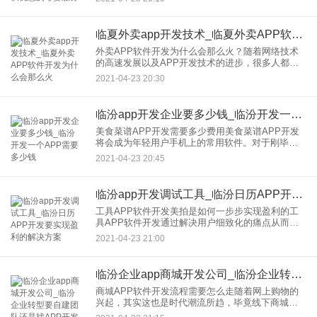
1、如果是一个直播系统，问答直播那就提供在问答
上的资讯。2、直播
临夏外卖app开发技术_临夏外卖APP软件开发为什么会那么火
外卖APP软件开发为什么会那么火？随着网络技术
的高速发展以及APP开发技术的进步，很多人都不
需要再出去外面吃饭。因为我们大家都用上了外卖
2021-04-23 20:30
APP软件，让我们不再需要出外去觅食。因此，那
到底是为什么这些外
临汾app开发企业要多少钱_临汾开发一个APP需要多少钱
美食菜谱APP开发需要多少费用美食菜谱APP开发
将会成为年轻用户手机上的常用软件。对于刚毕业
的大学生以及年轻家庭，丰富便捷的菜谱移动应用
2021-04-23 20:45
能让他们快速学会做家常菜，不断完善功能的菜谱
手机软件将会成为集O
临汾app开发调试工具_临汾日历APP开发要实现盈利的解决方案
工具APP软件开发美拍是如何一步步实现盈利的工
具APP软件开发通过解决用户细致化的痛点从而获
取用户，而相比起电商类应用，甚至让用户发出工
2021-04-23 21:00
具APP已死的呼声，其实，工具类应用通过社区进
行增加用户粘性，从
临汾企业app商城开发公司_临汾企业转型要自建团队还是找APP开发公司合作好
商城APP软件开发流程需要怎么走随着网上购物的
兴起，其实这也是时代潮流所趋，毕竟线下商城的
生活环境也是越来越恶劣了，如果能够开发一个商