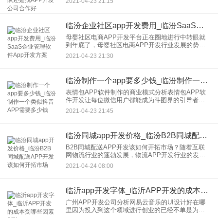
2021-04-23 21:15
城APP软件帮助我们的商城可以加大力度开展好自
己的生意的话，那么商
临汾企业社区app开发费用_临汾SaaS企业管理软件App开发方案
母婴社区电商APP开发平台正在圈地进行中转眼就
到年底了，母婴社区电商APP开发行业发展的势头
还是那么汹涌，市面上出现了一个又一个母婴社区
2021-04-23 21:30
电商APP平台。除了专注做母婴，母婴社区电商
APP行业亦如此，目
临汾制作一个app要多少钱_临汾制作一个类似抖音APP需要多少钱
表情包APP软件制作的商业模式分析表情包APP软
件开发让每位微信用户都能成为斗图界的引导者。
现代人的社交软件里，表情包已经成为沟通必不可
2021-04-23 21:45
少的重要环节，有时候人与人之间的沟通不需要打
字，只需要发图就能明
临汾同城app开发价格_临汾B2B同城配送APP开发该如何开拓市场
B2B同城配送APP开发该如何开拓市场？随着互联
网物流行业的蓬勃发展，物流APP开发行业的发展
模式逐渐丰富化，有国际物流、同城物流还有跨城
2021-04-24 08:00
物流等等，物流行业的发展始终是围绕着电商行业
转的，所以B2B同
临沂app开发字体_临沂APP开发的成本受哪些因素影响
广州APP开发公司分析网易云音乐的UI设计好在哪
里因为投入到这个领域进行创业的已经不单是为了
赚钱了，更是一种情怀。同样的，听歌对于音乐爱