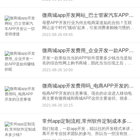
变传统商城的弊端，同时有
微商城app开发网站_巴士管家汽车APP开发让一切变得便捷
母婴APP开发行业为何去电商渠道如此合拍？互联
网让这个时代“骚动”起来，引发消费者购物习惯的革
命性变革。国内大部分母婴APP开发行业领先的国
2021-06-26 09:45
内连锁零售企业，应该
微商城app开发费用_企业开发一款APP是如何赚钱的呢
开发一款类似当当的APP软件需要多少钱当当是知
名的综合性网上购书商城，因此当当出现之后，就
使得书籍购物得到有效的规范。类似当当APP软件
2021-06-26 10:00
开发，所以对于运营者来说
微商城app开发费用吗_电商APP开发的注意事项
电商APP开发的注意事项。现在的企业进入移动电
商主要有微商城和商城APP这些主要途径。很多企
业在传统进军电商的时候多多少少都有感到迷茫，
2021-06-26 10:15
迷茫主要源自对开发的一个
常州app定制流程,常州软件定制成本多少钱?
我们知道，一款app开发，就以往的开发模式来讲，
离不开专业技术团队的参与。所以当一些没有技术
支持的中小企业有app开发需求时，都是去找相关的