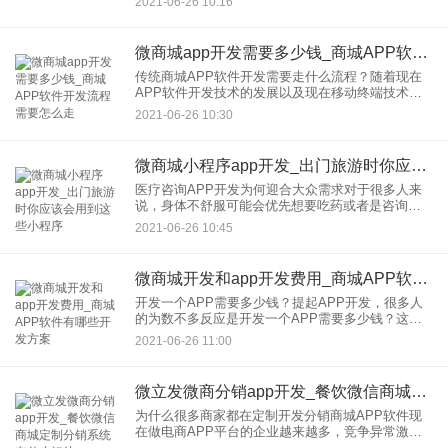
2021-06-26 10:16
app开发公司完成定制开发。 那么常州a
微商城app开发需要多少钱_商城APP软件开发流程需要怎么走
传统商城APP软件开发需要走什么流程？随着现在
APP软件开发技术的发展以及现在移动终端技术的
不断突破，我们很多传统的行业也开始需要从线下
2021-06-26 10:30
走到了线上。尤其是原先比
微商城小程序app开发_出门旅游时你应该会用到这些小程序
医疗咨询APP开发为何迎合大众需求对于很多人来
说，身体不舒服可能会优先想要吃药或者是咨询医
生，线上医疗咨询APP开发也开始流行起来。线上
2021-06-26 10:45
互联网平台的出现，改变了
微商城开发和app开发费用_商城APP软件有哪些开发方案
开发一个APP需要多少钱？提起APP开发，很多人
的为数不多反应是开发一个APP需要多少钱？这个
问题就等同于：装修需要多少钱一样。对于很多开
2021-06-26 11:00
发方来说这是个很难回答的问
微立发微商分销app开发_餐饮微信商城定制分销系统有什么好处
为什么很多商家都在定制开发分销商城APP软件现
在做电商APP平台的企业越来越多，竞争异常激
烈。但是从大众的购物需求来看，电商行业的发展