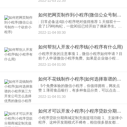
2022-11-03 22:35
程序开发价格
如何把网页制作到小程序(微信公众号制作一个砍价小程序)
: 日常必备这4款小程序绝对值得推荐 1.天猫双十一
卖了179吨枸杞，一批90后已经开始了佛家养生。本
《健康吃什么》通过测试自己的体质，让自己保持
2022-11-04 00:30
健康！ 2.美食分享平台。不仅可以和大众分享
如何帮别人开发小程序钱(小程序有什么用)
小程序开发的注意事项 1，微信小程序如何申请？目
前个人申请微信小程序免费。如果是企业做小程
序，需要有相关认证。比如营业执照扫描件，法人
2022-11-04 01:00
身份证正反面扫描件，企业网银。一定要在开发之
前准备好。
如何不花钱制作小程序(如何选择靠谱的小程序第三方开发公司怎么选择优秀的微信小程序开发商)
: 5个免费体验的微信小程序，你值得拥有，网友点
赞 1.薄荷食品银行，有多种食品分类，可以点击分
类食品或者直接输入食品名称。每种食物都会详细
2022-11-04 01:30
介绍，也是减肥健身必备的饮食之一工具。 2.快速
翻
如何才可以开发小程序(小程序贷款分期商城定制充值提现功能)
小程序贷款分期商城定制充值提现功能 1、主旋律小
程序、这种开发期模式不稀奇，相信很多朋友都用
过。它的核心思想是同时开几个小程序做同一件