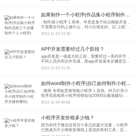
各个年龄段的人抖音也参与其中。 2.亿级抖音号带
货。据
如果制作一个小程序(作品集小程序制作流程三个步骤制作个人小程序)
: 制作器小程序 1.简单。毕竟是基于站点模板开发，
不需要在代码上做什么，对小白很友好。以“上线”小
程序制作平台为例。开发的流程主要有选择模板，
2022-11-03 23:30
视觉修改模板，相对困难的是修改：但也就是说，
添加功
APP开发需要经过几个阶段？
app开发是一项庞大的工程，需要经过一系列环节，
不同人员共同合作完成，那app开发基本步骤是怎么
样的呢？app开发需要经过几个阶段？今天应用公园
2022-11-03 21:35
小编和大家说下。
如何word制作小程序(自己如何制作小程序制作小程序关键有哪些)
: 微商 专用如意推智能小程序 1.其他、柯凡灯塔小
程序迅迅电商小程序营销短信20000云极速建站-美
橙定制1来1服务柯凡灯塔小程序主流：010企业可快
2022-11-04 00:00
制作100行业类型微信、百度， 2.其
小程序开发价格多少钱？
因为依托于微信这背后十多亿的庞大流量，小程序
已然成为不少商家发展线上渠道的有利工具，近些
年特别火爆。那小程序开发价格需要多少钱呢？ 小