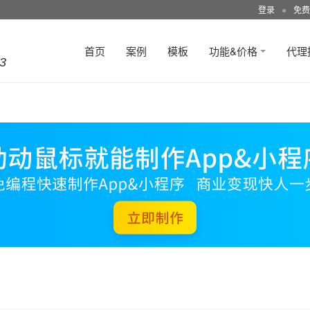
登录
●
免费
首页
案例
模板
功能&价格
代理
3