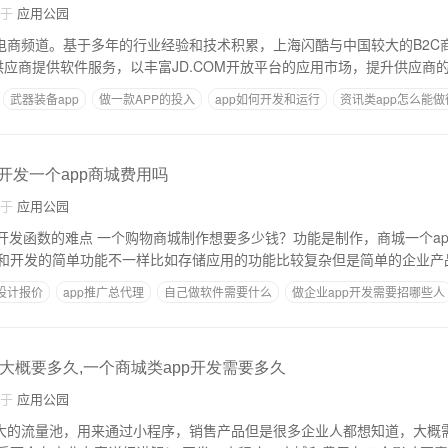
自于
应用公园
拓展电商频道。基于多年的行业经验和技术积累，上海闪酷与中国较大的B2
供应商提供软件服务，以丰富JD.COM开放平台的应用市场，提升供应商
武器装备app
做一款APP的投入
app如何开发和运行
资讯类app怎么能做
,开发一个app商城费用吗
自于
应用公园
多少钱？功能是制作，商城一个app的核心一般来说
和开发的简单功能不一样比如存储应用的功能比较复杂但是简单的企业产
p设计报价
app推广总代理
自己做软件需要什么
做企业app开发需要招哪些人
大概要多久,一个商城类app开发需要多久
自于
应用公园
个非常大的流量池，用来通过小程序，销售产品但是很多企业人都想知道，大概