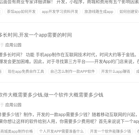
个小程序商城系统，后面会有商业专家详细讲解！ 开发，小程序，商城和费用有五个影响因素
业
茶馆app如何开发
app开发学习资料开发
旅游线路生成app
如何创建安卓
多长时间,开发一个app需要的时间
自于
应用公园
要多长时间？ 功能 手机app制作在互联网技术时代，时间大约等于金钱
爆发会更加困难。因此，对于寻找第三方平台——开发App的门店来说，
南
现在app免费自作工具
自己怎么制作一款APP软件
开发什么app赚钱
pp
p软件大概需要多少钱,做一个软件大概需要多少钱
自于
应用公园
件要多少钱？制作，开发的一款app需要多少钱？随着移动互联网的兴起，J
果你想让这样的软件给别人用，你需要多少费用呢？首先来说说下一个ap
商城类app制作价格
个人开发APP需要准备什么
开发一个软件能赚多少钱
钱