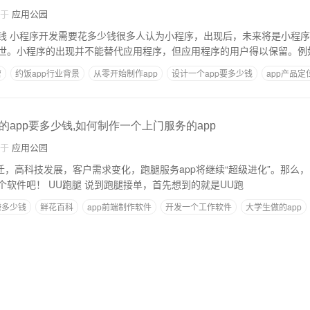
自于
应用公园
钱 小程序开发需要花多少钱很多人认为小程序，出现后，未来将是小程
世。小程序的出现并不能替代应用程序，但应用程序的用户得以保留。例
营
约饭app行业背景
从零开始制作app
设计一个app要多少钱
app产品定
app要多少钱,如何制作一个上门服务的app
自于
应用公园
代变迁，高科技发展，客户需求变化，跑腿服务app将继续“超级进化”。那么，
较好呢？来看看是哪个软件吧！ UU跑腿 说到跑腿接单，首先想到的就是UU跑
赚多少钱
鲜花百科
app前端制作软件
开发一个工作软件
大学生做的app
大概