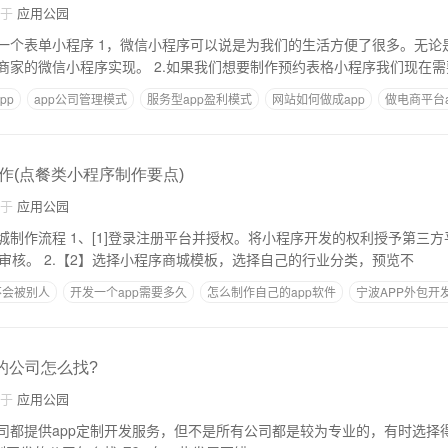
自于
应用公园
为我们的生活方便了很多。无论是出行购物还是预
约，都可以直接通过商家的微信小程序实现。 2.如果我们想要制作预约表格小程序我们现
pp
app公司管理模式
服务型app盈利模式
网站如何做成app
做电商平台a
作(点餐类小程序制作要点)
自于
应用公园
序开发的权利授予第三方平台，您只能在小
程序 of平台制作提交审核。 2.【2】选择小程序商城模板，选择自己的行业分类，预览不
不会被别人
开发一个app需要多久
怎么制作自己的app软件
宁波APP外包开
一个app的经费预算
的公司怎么找?
自于
应用公园
司都提供app定制开发服务，但不是所有公司都是较为专业的，有时选择