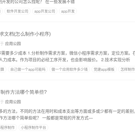
坑，那么专业app定制开发的公司怎么找呢？ 在一些发展不错
司
软件开发公司
app开发公司
app开发
求文档(怎么制作小程序)
自于
应用公园
信小程序需求方案，定位方案。在这个过程中，必
须投入一定的时间和人力成本。作为项目的必经工序开发，也会影响报价。 2.技术实现分析
预算
自己做一个app可能吗
做一个应用软件多少钱
党建app模板
怎样制作
序制作方法哪个简单些?
自于
应用公园
多的方法，不同的方法在用时和成本支出等方面或多或少都有一定的差别
例外，那么小程序制作方法哪个简单些呢？ 一般都是常规的开发方式—
小程序制作
小程序制作平台