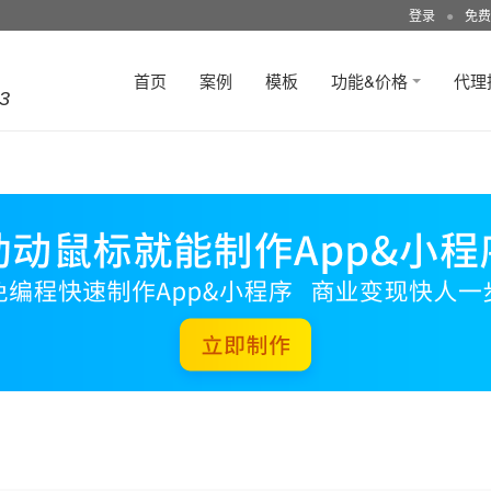
登录
●
免费
首页
案例
模板
功能&价格
代理
3