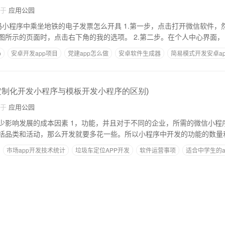
自于
应用公园
地铁的电子发票怎么开具 1.第一步，点击打开微信软件，然后点击公交代码
小程序。当你来到下图所示的页面时，点击右下角的我的选项。 2.第二步。在个人中心界面，
p
安卓开发app项目
党建app怎么做
安卓软件生成器
简易模式开发安卓a
定制化开发小程序与模板开发小程序的区别)
自于
应用公园
，并且对于不同的企业，所需的微信小程序功能也不同。比
括品类和活动，那么开发就要多花一些。所以小程序中开发的功能的数量
市场app开发技术统计
垃圾车定位APP开发
软件运营事项
适合中学生的a