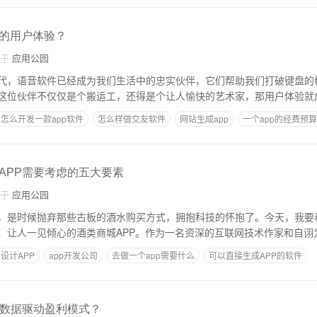
的用户体验？
自于
应用公园
代，语音软件已经成为我们生活中的忠实伙伴，它们帮助我们打破键盘的
这位伙伴不仅仅是个搬运工，还得是个让人愉快的艺术家，那用户体验就
怎么开发一款app软件
怎么样做交友软件
网站生成app
一个app的经费预算
APP需要考虑的五大要素
自于
应用公园
，是时候抛弃那些古板的酒水购买方式，拥抱科技的怀抱了。今天，我要
、让人一见倾心的酒类商城APP。作为一名资深的互联网技术作家和自诩
设计APP
app开发公司
去做一个app需要什么
可以直接生成APP的软件
商城APP背景意义
用数据驱动盈利模式？