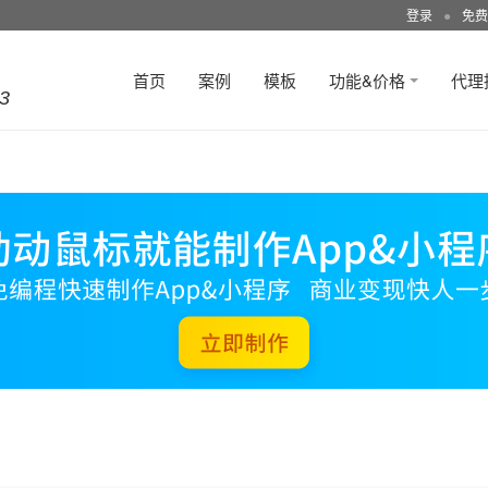
登录
●
免费
首页
案例
模板
功能&价格
代理
3