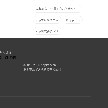
怎样开发一个属于自己的社交APP
app免费在线生成
做app的书
app研发要多少钱
官方微信
©2012-2026
AppPark.cn
深圳市致宇天承科技有限公司