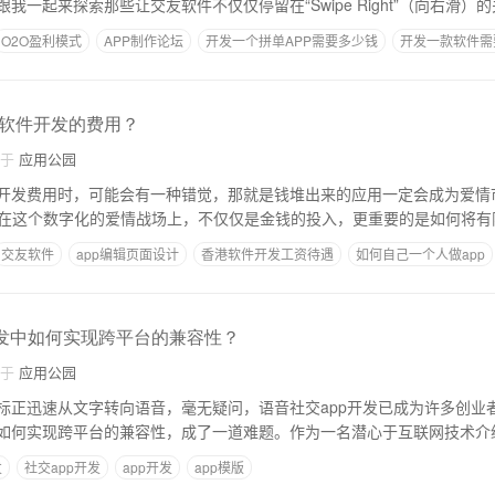
我一起来探索那些让交友软件不仅仅停留在“Swipe Right”（向右滑）
O2O盈利模式
APP制作论坛
开发一个拼单APP需要多少钱
开发一款软件需
软件开发的费用？
自于
应用公园
开发费用时，可能会有一种错觉，那就是钱堆出来的应用一定会成为爱情
。但在这个数字化的爱情战场上，不仅仅是金钱的投入，更重要的是如何将
交友软件
app编辑页面设计
香港软件开发工资待遇
如何自己一个人做app
程序员
开发中如何实现跨平台的兼容性？
自于
应用公园
标正迅速从文字转向语音，毫无疑问，语音社交app开发已成为许多创业
如何实现跨平台的兼容性，成了一道难题。作为一名潜心于互联网技术介
发
社交app开发
app开发
app模版