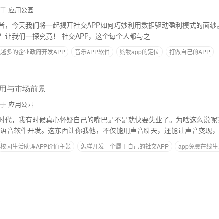
自于
应用公园
者，今天我们将一起揭开社交APP如何巧妙利用数据驱动盈利模式的面纱
辑？是算术还是哲学？让我们一探究竟！ 社交APP，这个每个人都与之
越多的企业政府开发APP
音乐APP软件
购物app的定位
打做自己的APP
用与市场前景
自于
应用公园
时代，我有时候真心怀疑自己的嘴巴是不是就快要失业了。为啥这么说呢
 语音软件开发。这东西让你我他，不仅能用声音聊天，还能让声音变现
校园生活助理APP价值主张
怎样开发一个属于自己的社交APP
app免费在线生