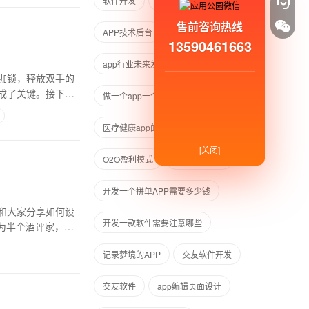
软件开发
软件开发语言
售前咨询热线
APP技术后台
13590461663
app行业未来发展分析
枷锁，释放双手的
成了关键。接下
做一个app一个月能赚钱吗
医疗健康app的作用
开发交友软件
[关闭]
O2O盈利模式
APP制作论坛
开发一个拼单APP需要多少钱
和大家分享如何设
开发一款软件需要注意哪些
为半个酒评家，我
记录梦境的APP
交友软件开发
交友软件
app编辑页面设计