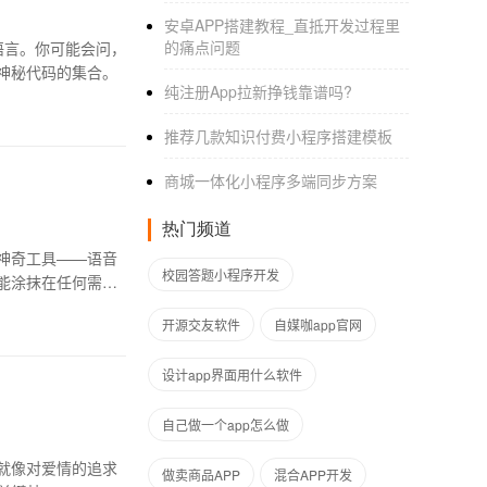
安卓APP搭建教程_直抵开发过程里
的痛点问题
语言。你可能会问，
神秘代码的集合。
纯注册App拉新挣钱靠谱吗?
推荐几款知识付费小程序搭建模板
商城一体化小程序多端同步方案
热门频道
神奇工具——语音
校园答题小程序开发
能涂抹在任何需
开源交友软件
自媒咖app官网
设计app界面用什么软件
自己做一个app怎么做
就像对爱情的追求
做卖商品APP
混合APP开发