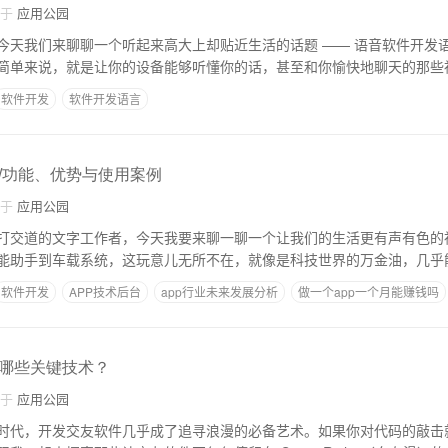
自于
应用公园
今天我们来聊聊一个听起来高大上却贴近生活的话题 —— 语音软件开发
简单来说，就是让你的设备能够听懂你的话，甚至和你愉快地聊天的那些
软件开发
软件开发语言
/功能、优势与使用案例
自于
应用公园
打交道的文字工作者，今天我要来聊一聊一个让我们的生活更有声有色的
能助手到车载系统，这玩意儿无所不在，就像是科技世界的万金油，几乎
软件开发
APP技术后台
app行业未来发展分析
做一个app一个月能赚钱吗
哪些关键技术？
自于
应用公园
时代，开发交友软件几乎成了追寻浪漫的必备艺术。如果你对代码的敲击