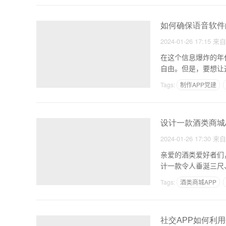
如何确保语音软件
2024-01-26 17:15
来
在这个信息爆炸的年
自由。但是，要想让
来，让
Tags:
制作APP党建
app设计IOS开发
设计一款酒类商城
2024-01-26 17:30
来
亲爱的酒类爱好者们
计一款令人垂涎三尺
要
Tags:
酒类商城APP
杭州app外包公司排名
社交APP如何利