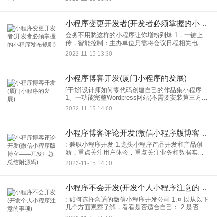
出现。本文旨在介绍小程序的技术路线，并探讨现
有
小程序变更开发者(开发者必须掌握的小程序发布规则)
会务不用愁这样的小程序让你增粉到爆 1，一键上
传，智能控制：主办单位只需将会议日程相关电子
文档输入会议后台系统，然后一键生成参会人员信
2022-11-15 13:30
息，日程， 2.同步线上，易管理：在传统纸质流程
分发的前
小程序博客开发(厦门小程序的发展)
[干货]设计师如何零代码创建自己的作品集小程序
1、一功能完整Wordpress网站(不需要安装第三方主
题，wp默认主题就可以了)。这个可以看我之前的系
2022-11-15 14:00
列课程。链接：《零代码创建个人博客》
小程序博客评论开发(微信小程序版博客——开发汇总总结附源码)
: 兼职小程序开发 1.龙头小程序产品开发和产品创
新，重点关注用户体验，重点关注业务和数据实现
需求； 2.负责小程序上线后的优化迭代； 3.配合后
2022-11-15 14:30
端工程师高效完成产品数据交互和动态呈现信
小程序不会开发(开发个人小程序注意的事项)
: 如何选择合适的微信小程序开发公司 1.可以从以下
几个方面观察了解，看看是否适合自己： 2.是否有
足够的资金支持开发，需要有足够的资金支持，特