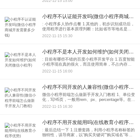
2022-11-15 15:00
别是为研发技术解除后顾之忧，所以实力肯定不会
太
小程序不认证能开发吗(微信小程序商城开发需要多少钱)
: 小程序多人协作点餐 1.其他的，初步识别成功后，
使用程序进行基本原理判断：比如省市等地名是否
正常，身份证号是否符合基本编码规则等。登录后
2022-11-15 15:30
才能下载相关资源！现在登录并立即注册客户。价
值处于开发
小程序不是本人开发如何维护(如何关闭微信小程序)
: 目前有哪些不错的百度小程序开发平台 1.百度智能
小程序现在真的很火，而且使用简单，不占内存。
但是如何选择专业，可以从各方面的评价来看。 2.
2022-11-15 16:00
每个人都会有自己的作品陈列柜。如果他们接更多
的
小程序不同开发的人兼容性(微信小程序前端怎么做新手开发入门教程)
微信小程序前端怎么做新手开发入门教程 1、单位变
化，写H5页，一般用rem、px、percentage等。在小
程序，它有自己的单位rpx。我自己的理解是，一个
2022-11-15 16:30
宽度为100%的div，也就是常说的
小程序不用开发能用吗(在线教育小程序优势)
: 最后总结一下 1.注册套路，利用小程序名称标签的
独特性，误导商家，以“购买关键词”“购买域名”等字
眼骗取高额注册费用。 2.专家讲师会议的套路，什