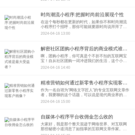
门，每次推开这扇门，我都会有一种探索艺术之
美、感悟人生的震撼体验。
时尚潮流小程序:把握时尚前沿展现个性
在这个每秒都在更新的时代，如果你不和时尚潮流
小程序打个招呼，那你可能就要跟时尚说拜拜了。
咱们现在讲究的是快速抓住潮流趋势的导航，实时
2024-04-16 13:00
更新的个性时尚发现，要想在人群中脱颖而出，就
得有个秘密武器——那就是
解密社区团购小程序背后的商业模式谁是最大受益者？
啊，团购小程序，你可真是个不折不扣的互联网宝
宝！自从社区团购一词冲进我们的生活，这个小程
序就像是那位在社区中传递着小道消息的红衣大
2024-04-16 14:40
妈，每天不知疲倦地推送着各种好货，让人们的手
机震动得就像是摇滚乐队的贝
精准营销如何通过新零售小程序实现客户画像？
作为一名自诩为“网络文字匠人”的专业互联网文章作
者，我要聊的这个话题，可以说是现代商业界的一
颗璀璨新星——通过新零售小程序实现客户画像的
2024-04-16 15:00
精准营销。 在这个信息爆炸
自媒体小程序平台收佣金怎么收的
大家好，我是那个整天混迹于网络世界、对互联网
那些秘密小道消息了如指掌的互联网文章作家。今
天，我们聊聊那些自媒体小程序，是如何从内容创