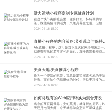
2024-04-16 15:40
业者的腰包里优雅地摘取“果实”的。哦，不要紧张，
我保证这篇文章读下来
活力运动小程序定制专属健身计划
在这个快节奏的社会里，健身好似一杯特调的绿
茶，既能唤醒你的活力，又兼具养生之道。但如何
在百忙中坚持健身，又如何在健身的道路上不迷
2024-04-16 15:20
茫？别担心，运动健身小程序来了，它将帮助我们
每一个想要健康生活的朋友，定
直播小程序的内容策略:吸引观众与保持互动
Ah,直播小程序，这可是当下最火的网络现象之一。
就像咖啡店的老常客和新面孔，直播也需要那些忠
实的观众和新来的好奇宝宝们。要想在这个五彩斑
2024-04-16 16:00
斓的直播世界中脱颖而出，你得有一套行之有效的
直播内容策略。哦，不
美食天地:美食推荐小程序
作为一个资深的吃货，我总是渴望探索各地的美味
佳肴。而在这个信息爆炸的时代，得益于科技的魔
力，我们不必踏出家门，便能发现一个个隐藏在城
2024-04-16 16:40
市角落的美食天堂。今天，就让我为各位美食爱好
者介绍一款我个人特别钟爱
如何将现有的Web应用转换为混合开发App？
当今的互联网世界，变幻莫测，就像我的厨艺，昨
天还是泡面大师，今天就得学会烹饪五星级盛宴
了。在这个移动为先的时代，Web应用想要转型变