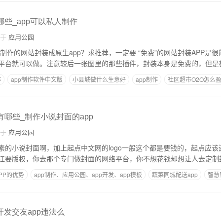
哪些_app可以私人制作
自于
应用公园
制作的网站封装成原生app？求推荐，一定要 “免费”的网站封装APP是
平台就可以做。注意较后一张图里的那些插件，封装本身是免费的，但是
作
app制作软件中文版
小县城做什么生意好
app制作
社区超市O2O怎么
有哪些_制作小说封面的app
自于
应用公园
0像素的小说封面啊，加上起点中文网的logo一般这个都是要钱的，起点应
江要版权，你去那个专门做封面的网络平台，你不想花钱却想让人去定制
PP的优势
app制作、应用公园、app开发、app模板
蔬菜同城配送app
智慧
开发交友app违法么