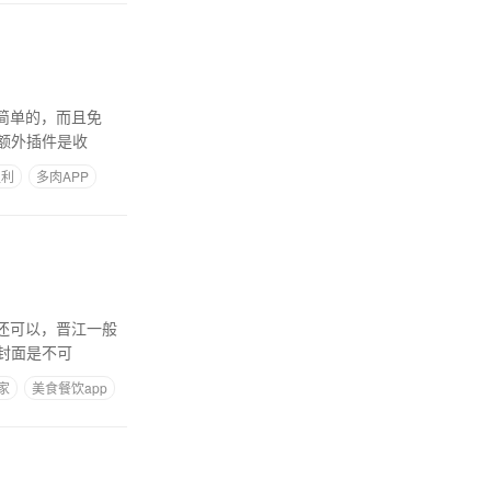
很简单的，而且免
额外插件是收
盈利
多肉APP
该还可以，晋江一般
封面是不可
家
美食餐饮app