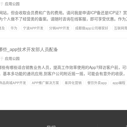
自于
应用公园
网站，但会收取会员费和广告的费用。请问我是申请ICP备还是ICP证？赏
为个人做不了经营类的备案。请随时咨询在线客服，即可享受优惠。作为
普及
华为
宁波APP开发
分销APP开发
成都做app公司哪家好
互联网
哪些_app技术开发部人员配备
自于
应用公园
有哪些有哪些适合销售业务人员，提高工作效率使用的App?拜访客户前，
。基本多功能的通讯应用,到客户公司附近摇一摇，可能会有意外的收获，
饰品商城APP开发
APP推广解决方案
差异化营销
餐饮外卖app
app编程