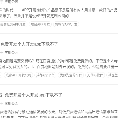
自于
应用公园
是一款好的产品呢？陌陌。在一次
显示了，因此并不是说APP开发定制公司的
美食社交APP开发
展会APP开发
博物馆APP开发
_免费开发个人开发app下载不了
自于
应用公园
度地图是需要交费吗？现在百度提供的kpi都是免费提供的，不管是个人a
都是可以免费接入的。1、百度地图是对外开发的，免费的。但是需要注册
p
成都APP开发公司
成都app平台
类似淘宝的平台
无代码软件
社区生
器_免费开发个人开发app下载不了
自于
应用公园
 免费通话我看行移动通信发展的今天，对低资费通信和高品质通信需求越
场的关注，力求运用高新的技术研发来激发用户对通信的需求。企业都知