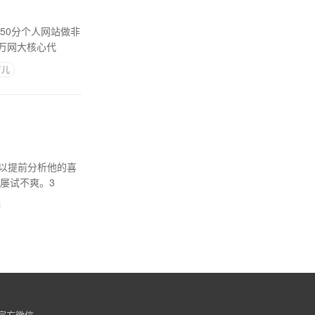
50分个人网站做非
万网大核心代
育儿
可以提前分析他的喜
屡试不爽。3
官方微信