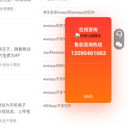
台有哪些
原生安卓iosapp和webapp的区别
webapp和原生app哪个开发成本高
在线咨询
webapp开发框架
售前咨询热线
衷在于，随着移动
13590461663
app和webapp开发有什么区别
方免费为AP
人创业小项目
webapp和网站开发区别
webapp开发教程
webapp开发平台
[关闭]
进化为手机电子
WEBapp开发优势
介绍信息、上传电
化生产系统