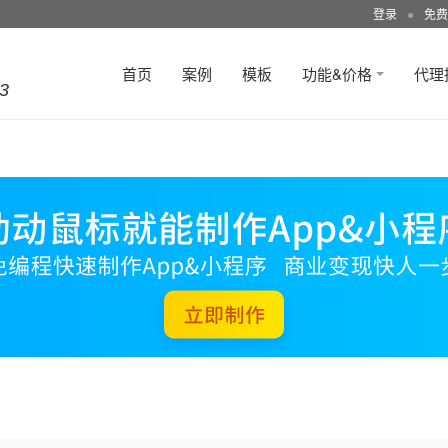
登录
●
免费
首页
案例
模板
功能&价格
代理
3