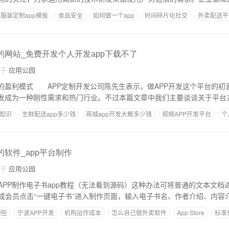
服装定制app模板
食品安全
如何做一个app
时间碎片化社交
外卖配送平
的网站_免费开发个人开发app下载不了
自于
应用公园
方的盈利模式 APP定制开发公司陈先生表示，做APP开发这个平台的初
开发成为一种刚性需求和热门行业。不过本篇文章中我们主要谈谈关于平台
础知识
生鲜配送app多少钱
商城app开发大概多少钱
视频APP开发平台
个
的软件_app平台制作
自于
应用公园
APP制作电子书app教程（无法看到源码）这种办法可将普通的文本文档
成会员点击“一键电子书”进入制作页面，输入电子书名、作者介绍、内容
哪些
宁波APP开发
机构运作成本
怎么自己做外卖软件
App Store
标准