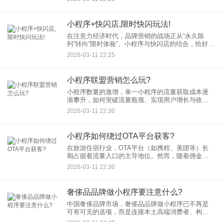
与转化的关键工具。那么，具体该如何开展小程序
模型分析？本文将带你一步
小程序+快闪店,限时快闪玩法!
在注意力经济时代，品牌营销的战场正从“永久陈
列”转向“限时体验”。小程序与快闪店的结合，恰好为
这种转变提供了技术载体与场景触点。当快闪店的
2026-03-11 22:25
稀缺性遇上小程序的便捷性，一种全新的“即插即
用”式营销模式正在
小程序联盟营销怎么玩?
小程序数量的激增，单一小程序的流量获取成本逐
渐攀升，如何突破流量瓶颈、实现用户增长与收益
提升，成为众多企业关注的焦点。小程序联盟营销
2026-03-11 22:30
作为一种创新的合作模式，通过整合多方资源、共
享用户流量，为企业开辟了
小程序如何绕过OTA平台获客?
在旅游住宿行业，OTA平台（如携程、美团等）长
期占据着流量入口的主导地位。然而，随着佣金成
本逐年攀升，商家开始意识到，过度依赖OTA平台
2026-03-11 22:30
无异于“为他人做嫁衣”。如何通过小程序获客，构建
属于自己的私域流
奢侈品品牌做小程序要注意什么?
中国奢侈品牌市场，奢侈品品牌做小程序已不再是
可有可无的选项，而是连接本土高端消费者、构建
私域流量池的核心阵地。微信小程序以其即用即