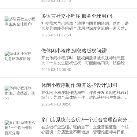
2026-03-11 22:40
走、生态闭环的特性，为品牌提供了展示形象、提
供服务和促进转化的理想平台
多语言社交小程序,服务全球用户!
社交需求早已跨越了地理与国界的限制。然而，语
言差异始终是阻碍全球用户深度交流的一道天然屏
障。多语言社交小程序的出现，正在彻底改变这一
2026-03-11 22:50
现状。作为一款旨在服务全球用户的小程序，它不
仅是一种技术产品，更是一
做休闲小程序,别忽略版权问题!
开发休闲小程序时，版权问题常被忽视却隐患巨
大！一旦发生版权侵权，可能面临罚款、赔偿经济
损失、刑事处罚或行政处罚等严重法律后果。本文
2026-03-13 08:40
结合真实案例与法律条款，解析源代码、UI设计、
字体图片等核心环节的版权
休闲小程序制作:避开这些设计误区!
在休闲小程序制作热潮中，许多开发者因忽视设计
细节，导致产品体验不佳，难以获得用户青睐。本
文将结合实战经验，深入剖析休闲小程序制作中的
2026-03-13 08:50
五大设计误区，助你规避设计陷阱，打造优质爆款
小程序。
多门店系统怎么玩?一个后台管理百家分店!
在连锁行业迅猛扩张的当下，企业普遍遭遇一个核
心困境：分店数量不断增加，管理难度却与日俱
增。从库存同步到会员营销，从财务核算到员工调