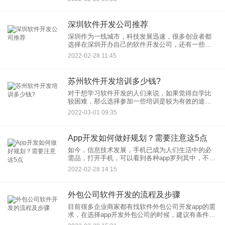
些专业的开发人员
深圳软件开发公司推荐
深圳作为一线城市，科技发展迅速，很多创业者都
选择在深圳开办自己的软件开发公司，还有一些大
厂也在深圳设立了分公司，随着时间的积累，深圳
2022-02-28 11:45
软件开发公司的数量可谓是星罗棋布，那么有没有
值得推荐的呢？
苏州软件开发培训多少钱?
对于想学习软件开发的人们来说，如果觉得自学比
较困难，那么选择参加一些培训是较为有效的途径
的，那么在苏州软件开发培训多少钱呢？ 我们知道
2022-03-01 09:35
软件开发离不开相关的软件开发
App开发如何做好规划？需要注意这5点
如今，信息技术发展，手机已成为人们生活中的必
需品，打开手机，可以看到各种app罗列其中，不同
手机app功能各异，五花八门，而这些手机app占据
2022-02-28 14:15
了巨大的移动流量，成为各行各业开拓互联网流量
的新风口，而提
外包公司软件开发的流程及步骤
目前很多企业商家都有找软件外包公司开发app的需
求，在选择app开发外包公司的时候，建议有条件的
话去现场认真考察，不要因为贪图价格便宜或者对