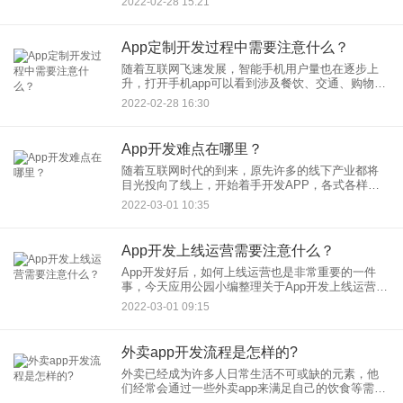
2022-02-28 15:21
方在功能服务方面的吹嘘盲目随便的找软件外包公
司。目前，市面上
App定制开发过程中需要注意什么？
随着互联网飞速发展，智能手机用户量也在逐步上
升，打开手机app可以看到涉及餐饮、交通、购物、
支付、交友等不同类型的app很多，移动app成为企
2022-02-28 16:30
业营销推广的重要领地。但是需要明白的是，每年
有很多app诞
App开发难点在哪里？
随着互联网时代的到来，原先许多的线下产业都将
目光投向了线上，开始着手开发APP，各式各样的
APP层出不穷以满足用户不同的需求。但是开发一
2022-03-01 10:35
个app并非易事，在开发过程中，还是会遇到各种困
难的，那app开
App开发上线运营需要注意什么？
App开发好后，如何上线运营也是非常重要的一件
事，今天应用公园小编整理关于App开发上线运营的
一些知识给到大家，希望对你们有所帮助。 一、
2022-03-01 09:15
App
外卖app开发流程是怎样的?
外卖已经成为许多人日常生活不可或缺的元素，他
们经常会通过一些外卖app来满足自己的饮食等需
求，那么像这些外卖app开发流程是怎样的呢？ 现在