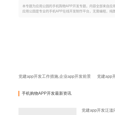
本专题为应用公园的手机购物APP开发专题，内容全部来自应
应用公园是专业的手机APP在线开发制作平台，无需编程，纯
党建app开发工作措施,企业app开发前景
党建app
手机购物APP开发最新资讯
党建app开发泛滥