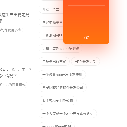
开发一个二手车app多少钱
犯
内容电商平台
购物app软件开发
pp制作费用多少
手机地图APP开发
[关闭]
定制一款外卖app多少钱
中短途出行方案
APP 开发定制
， 2.1，早上7
一个教育app开发所需费用
这种情况下，
游app的商业模式
西安比较好的软件开发公司
淘宝客APP制作公司
一个人完成一个APP开发需要多久
webapp和app区别