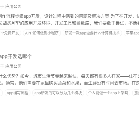
自于
应用公园
流程步骤app开发，设计过程中遇到的问题及解决方案 为了在开发，快速生产出稳定易
序员熟悉APP的应用开发环境、开发工具和函数库；我们要敢于尝试，不断
PP免费开发
APP如何做到小程序
研发一款app需要什么计算机技术
苹果a
app开发选哪个
自于
应用公园
什么优势？如今，城市生活节奏越来越快，每天都有很多人在家——住在公司
家。通常，他们需要在家里购买蔬菜和水果，而生鲜没有时间去市场。在
件
app编写流程
app研发的可以分为几个模块
个人能做一个app上架吗
旅