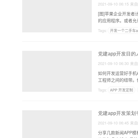
2021-09-10 06:15
来
[图]苹果企业开发者
Tags:
开发一个二手车a
中短途出行方案
党建app开发目的
2021-09-10 06:30
来
如何开发运营好手机APP、运营
工程师之间的纽带。
Tags:
APP 开发定制
一个人完成一个APP
党建app开发策划
2021-09-10 06:45
来
分享几款新闻APP