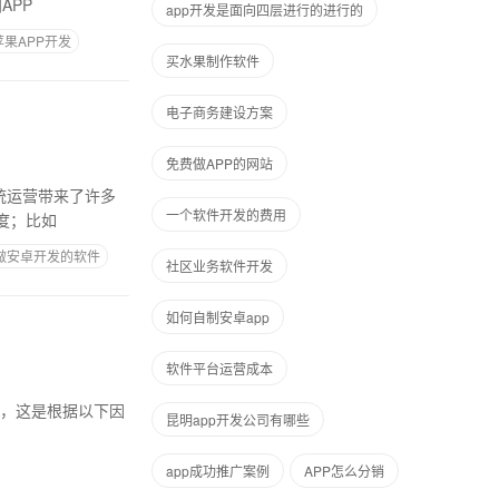
APP
app开发是面向四层进行的进行的
苹果APP开发
买水果制作软件
电子商务建设方案
免费做APP的网站
一个软件开发的费用
度；比如
做安卓开发的软件
社区业务软件开发
如何自制安卓app
软件平台运营成本
昆明app开发公司有哪些
app成功推广案例
APP怎么分销