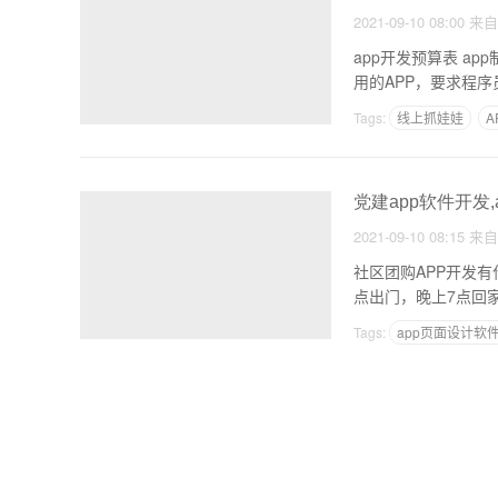
2021-09-10 08:00
来
app开发预算表 app制作
用的APP，要求程
Tags:
线上抓娃娃
A
大使馆导航
党建app软件开发,
2021-09-10 08:15
来
社区团购APP开发有
点出门，晚上7点回
Tags:
app页面设计软
app自助开发平台