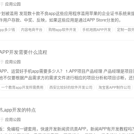
自于
应用公园
计划被滥用 发现数十款不良app这些应用程序滥用苹果的企业证书系统来提供A
的应用程序。或者允许用户存款、中奖、反映，如果这些应用是通过APP Store分发的，
pp多少钱
内容电商平台
购物app软件开发
手机地图APP开发
定制一款外
,APP开发需要什么流程
自于
应用公园
好手机app需要多少人？ 1.APP项目产品经理 产品经理是项目需求方和软件开发
他不仅要根据产品需求方的需求文件进行相应的项目分析和项目诊断，还
一个教育app开发所需费用
西安比较好的软件开发公司
淘宝客APP制作公司
开发需要多久
webapp和app区别
书,app开发的特点
自于
应用公园
模板：免编程一键套用，快速开发新闻资讯类APP，新闻APP有开发教程吗