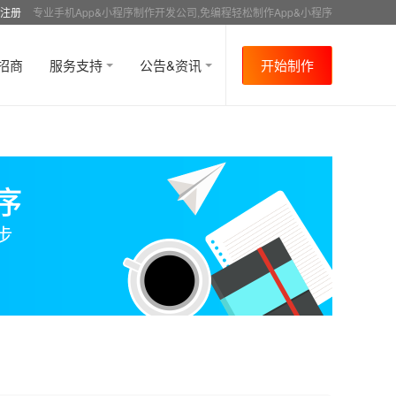
注册
专业手机App&小程序制作开发公司,免编程轻松制作App&小程序
招商
服务支持
公告&资讯
开始制作