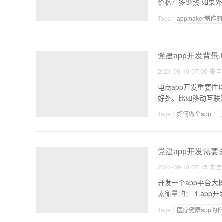
价格？
Tags:
appmaker制作
什么可以专门做app
党建app开发背景
2021-09-10 07:00
来
电商app开发重要性以及功能原标
好处。比如移动互联
Tags:
如何做个app
​应用公园
党建app开发需要
2021-09-10 07:15
来
开发一个app平台大概需要多少钱
Tags:
医疗健康app的
app软件开发的费用和