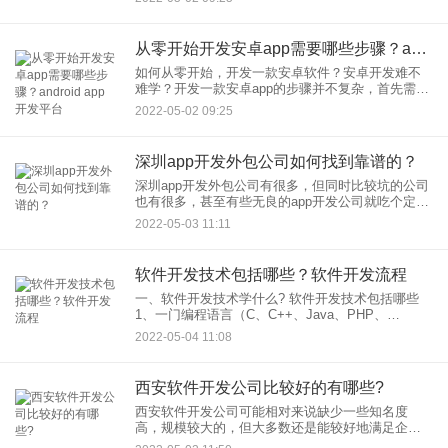
司进行定制服务时，推荐哪些比较好呢？
从零开始开发安卓app需要哪些步骤？android app开发平台
如何从零开始，开发一款安卓软件？安卓开发难不
难学？开发一款安卓app的步骤并不复杂，首先需要
掌握Android开发的相关技术，包括Activity、
2022-05-02 09:25
Intent、Service、Fragment等，由
深圳app开发外包公司如何找到靠谱的？
深圳app开发外包公司有很多，但同时比较坑的公司
也有很多，甚至有些无良的app开发公司就吃个定
金，完全不进行开发，还有一些比如前期项目评估
2022-05-03 11:11
偏差太大，开发过程中遇到一些棘手问题，或者人
员流动等等各种问题
软件开发技术包括哪些？软件开发流程
一、软件开发技术学什么? 软件开发技术包括哪些
1、一门编程语言（C、C++、Java、PHP、
Python、Html等） 推荐Java、csharp、php或者
2022-05-04 11:08
Python。不
西安软件开发公司比较好的有哪些?
西安软件开发公司可能相对来说缺少一些知名度
高，规模较大的，但大多数还是能较好地满足企业
或个人的开发需求，那么这其中比较好的公司都有